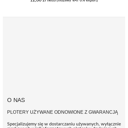
12,00
zł
netto (możliwy VAT 0% export)
O NAS
PLOTERY UŻYWANE ODNOWIONE Z GWARANCJĄ
Specjalizujemy się w dostarczaniu używanych, wyłącznie