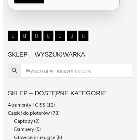
D
O
/
G
D
P
R
*
SKLEP – WYSZUKIWARKA
SKLEP – DOSTĘPNE KATEGORIE
Atramenty i CISS
(12)
Części do ploterów
(78)
Captopy
(2)
Dampery
(5)
Głowice drukujące
(8)