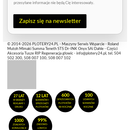
przesyłane informacje nie będą Cię interesowały.
m
a
i
l
Zapisz się na newsletter
© 2014-2026 PLOTERY24.PL - Maszyny Serwis Wsparcie - Roland
Mutoh Mimaki Summa Teneth STS Dr-INK Onyx SAi Dahle - Części
Akcesoria Tusze RIP Regeneracja głowic - info@plotery24.pl, tel. 504
502 300, 508 007 100, 508 007 102
600
100
12 LAT
27 LAT
SPRZEDANYCH
UDANYCH
W BRANŻY
SERWISÓW I
PLOTERÓW -
SERWISÓW
REKLAMY I
SPRZEDAŻY
DRUKU
PLOTERÓW
50
ROCZNIE
ROCZNIE
99%
1000
ZADOWO-
ZDALNYCH
KONSULTACJI
LONYCH