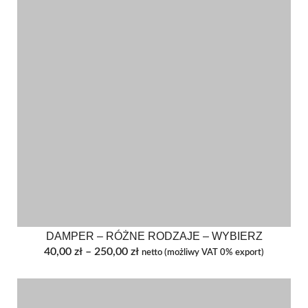
DAMPER – RÓŻNE RODZAJE – WYBIERZ
Zakres
40,00
zł
–
250,00
zł
netto (możliwy VAT 0% export)
cen:
od
40,00 zł
do
250,00 zł