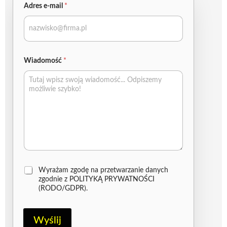
Adres e-mail
*
Wiadomość
*
Z
Wyrażam zgodę na przetwarzanie danych
g
zgodnie z
POLITYKĄ PRYWATNOŚCI
o
(RODO/GDPR)
.
d
a
R
Wyślij
O