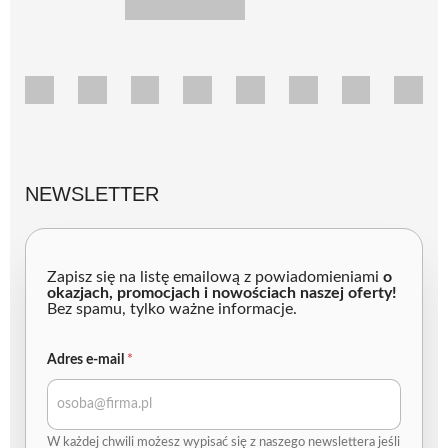
NEWSLETTER
Zapisz się na listę emailową z powiadomieniami
o
okazjach, promocjach i nowościach naszej oferty!
Bez spamu, tylko ważne informacje.
A
Adres e-mail
*
d
r
e
s
e
W każdej chwili możesz wypisać się z naszego newslettera jeśli
-