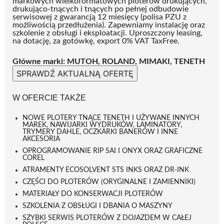
markowych wielkoformatowych ploterów drukujących,
drukująco-tnących i tnących po pełnej odbudowie
serwisowej z gwarancją 12 miesięcy (polisa PZU z
możliwością przedłużenia)
. Zapewniamy instalację oraz
szkolenie z obsługi i eksploatacji. Uproszczony leasing,
na dotację, za gotówkę, export 0% VAT TaxFree.
Główne marki: MUTOH, ROLAND, MIMAKI, TENETH
SPRAWDŹ AKTUALNĄ OFERTĘ
W OFERCIE TAKŻE
NOWE PLOTERY TNĄCE TENETH I UŻYWANE INNYCH
MAREK, NAWIJARKI WYDRUKÓW, LAMINATORY,
TRYMERY DAHLE, OCZKARKI BANERÓW I INNE
AKCESORIA
OPROGRAMOWANIE RIP SAI I ONYX ORAZ GRAFICZNE
COREL
ATRAMENTY ECOSOLVENT STS INKS ORAZ DR-INK
CZĘŚCI DO PLOTERÓW (ORYGINALNE I ZAMIENNIKI)
MATERIAŁY DO KONSERWACJI PLOTERÓW
SZKOLENIA Z OBSŁUGI I DBANIA O MASZYNY
SZYBKI SERWIS PLOTERÓW Z DOJAZDEM W CAŁEJ