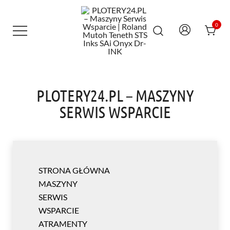
Przejdź
do
treści
0
Maszyny Serwis Wsparcie – Roland
PLOTERY24.PL – MASZYNY SERWIS
Mutoh Teneth STS Inks SAi Onyx Dr-INK
WSPARCIE | ROLAND MUTOH TENETH
STS INKS SAI ONYX DR-INK
PLOTERY24.PL – MASZYNY
SERWIS WSPARCIE
STRONA GŁÓWNA
MASZYNY
SERWIS
WSPARCIE
ATRAMENTY