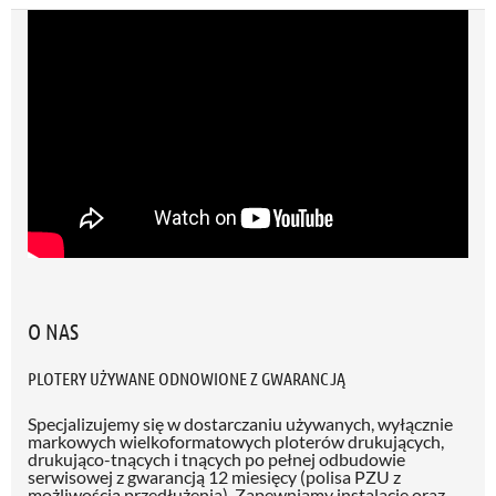
O NAS
PLOTERY UŻYWANE ODNOWIONE Z GWARANCJĄ
Specjalizujemy się w dostarczaniu używanych, wyłącznie
markowych wielkoformatowych ploterów drukujących,
drukująco-tnących i tnących po pełnej odbudowie
serwisowej z gwarancją 12 miesięcy (polisa PZU z
możliwością przedłużenia)
. Zapewniamy instalację oraz