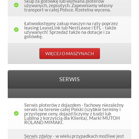
Skup za gotówkę lub wymiana ploterów
używanych, zepsutych. Zapewniamy własny
transport w całej Polsce. Rzetelna wycena.
Łatwodostępny zakup maszyn na raty poprzez
leasing LeaseLink lub NestLease i EFL - także
używanych! Sprzedaż także na dotacje i za
gotówkę.
WIĘCEJ O MASZYNACH
SERWIS
Serwis ploterów z dojazdem - fachowy niezależny
serwis na terenie całej Polski (szybkie terminy i
przystępne ceny, dojazd liczymy z Łodzi lub
Lublina z korzyścią dla Klienta). Marki MUTOH
ROLAND MIMAKI.
Serwis zdalny - w wielu przypadkach możliwe jest