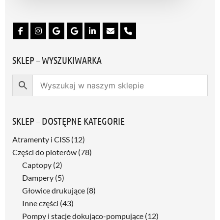
G
D
P
R
*
SKLEP – WYSZUKIWARKA
SKLEP – DOSTĘPNE KATEGORIE
Atramenty i CISS
(12)
Części do ploterów
(78)
Captopy
(2)
Dampery
(5)
Głowice drukujące
(8)
Inne części
(43)
Pompy i stacje dokująco-pompujące
(12)