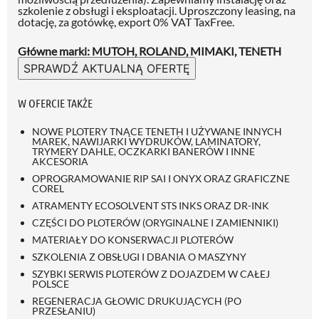
szkolenie z obsługi i eksploatacji. Uproszczony leasing, na
dotację, za gotówkę, export 0% VAT TaxFree.
Główne marki: MUTOH, ROLAND, MIMAKI, TENETH
SPRAWDŹ AKTUALNĄ OFERTĘ
W OFERCIE TAKŻE
NOWE PLOTERY TNĄCE TENETH I UŻYWANE INNYCH
MAREK, NAWIJARKI WYDRUKÓW, LAMINATORY,
TRYMERY DAHLE, OCZKARKI BANERÓW I INNE
AKCESORIA
OPROGRAMOWANIE RIP SAI I ONYX ORAZ GRAFICZNE
COREL
ATRAMENTY ECOSOLVENT STS INKS ORAZ DR-INK
CZĘŚCI DO PLOTERÓW (ORYGINALNE I ZAMIENNIKI)
MATERIAŁY DO KONSERWACJI PLOTERÓW
SZKOLENIA Z OBSŁUGI I DBANIA O MASZYNY
SZYBKI SERWIS PLOTERÓW Z DOJAZDEM W CAŁEJ
POLSCE
REGENERACJA GŁOWIC DRUKUJĄCYCH (PO
PRZESŁANIU)