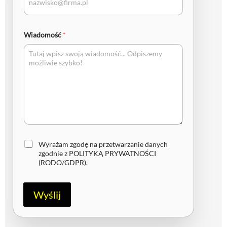
Wiadomość
*
Z
Wyrażam zgodę na przetwarzanie danych
g
zgodnie z
POLITYKĄ PRYWATNOŚCI
o
(RODO/GDPR)
.
d
a
R
Wyślij
O
D
O
/