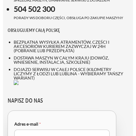
SPRZEDAŻ MASZYN, UMAWIANIE SERWISU Z DOJAZDEM
504 502 300
PORADY WS DOBORU CZĘŚCI, OBSŁUGA PO ZAKUPIE MASZYNY
OBSŁUGUJEMY CAŁĄ POLSKĘ
BEZPŁATNA WYSYŁKA ATRAMENTÓW, CZĘŚCI I
AKCESORIÓW KURIEREM ZAZWYCZAJ W 24H
(POBRANIE LUB PRZEDPŁATA)
DOSTAWA MASZYN W CAŁYM KRAJU (DOWÓZ,
WNIESIENIE, INSTALACJA, SZKOLENIE)
DOJAZD SERWISU W CAŁEJ POLSCE (KILOMETRY
LICZYMY Z ŁODZI LUB LUBLINA - WYBIERAMY TAŃSZY
WARIANT)
NAPISZ DO NAS
Adres e-mail
*