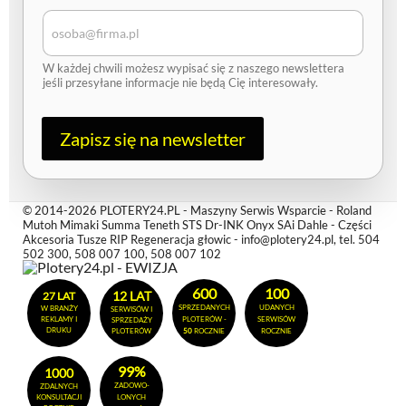
m
a
i
l
W każdej chwili możesz wypisać się z naszego newslettera
A
jeśli przesyłane informacje nie będą Cię interesowały.
d
r
e
s
Zapisz się na newsletter
© 2014-2026 PLOTERY24.PL - Maszyny Serwis Wsparcie - Roland
Mutoh Mimaki Summa Teneth STS Dr-INK Onyx SAi Dahle - Części
Akcesoria Tusze RIP Regeneracja głowic - info@plotery24.pl, tel. 504
502 300, 508 007 100, 508 007 102
600
100
12 LAT
27 LAT
SPRZEDANYCH
UDANYCH
W BRANŻY
SERWISÓW I
REKLAMY I
PLOTERÓW -
SERWISÓW
SPRZEDAŻY
DRUKU
PLOTERÓW
50
ROCZNIE
ROCZNIE
99%
1000
ZADOWO-
ZDALNYCH
KONSULTACJI
LONYCH