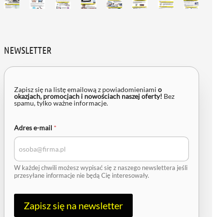
NEWSLETTER
Zapisz się na listę emailową z powiadomieniami
o
okazjach, promocjach i nowościach naszej oferty!
Bez
spamu, tylko ważne informacje.
A
Adres e-mail
*
d
r
e
s
e
WEŹ LEASING TERAZ
W każdej chwili możesz wypisać się z naszego newslettera jeśli
-
przesyłane informacje nie będą Cię interesowały.
m
a
i
l
Zapisz się na newsletter