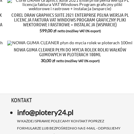
K
COREL DRAW GRAPHICS SUITE 2021 ENTERPRISE PEŁNA WERSJA PL
LICENCJA FAKTURA VAT WINDOWS PROGRAM GRAFICZNY PLIKI
RA
WEKTOROWE I RASTROWE + INSTALACJA (WSPARCIE)
599,00
zł
netto (możliwy VAT 0% export)
NOWA GUMA CLEANER PŁYN DO MYCIA ROLEK ROLKI WAŁKÓW
GUMOWYCH W PLOTERACH 100ML
30,00
zł
netto (możliwy VAT 0% export)
KONTAKT
info@plotery24.pl
W KAŻDEJ SPRAWIE POLECAMY KONTAKT POPRZEZ
FORMULARZE LUB BEZPOŚREDNIO NA E-MAIL - ODPISUJEMY