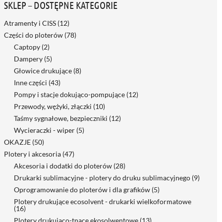
SKLEP – DOSTĘPNE KATEGORIE
Atramenty i CISS
(12)
Części do ploterów
(78)
Captopy
(2)
Dampery
(5)
Głowice drukujące
(8)
Inne części
(43)
Pompy i stacje dokująco-pompujące
(12)
Przewody, wężyki, złączki
(10)
Taśmy sygnałowe, bezpieczniki
(12)
Wycieraczki - wiper
(5)
OKAZJE
(50)
Plotery i akcesoria
(47)
Akcesoria i dodatki do ploterów
(28)
Drukarki sublimacyjne - plotery do druku sublimacyjnego
(9)
Oprogramowanie do ploterów i dla grafików
(5)
Plotery drukujące ecosolvent - drukarki wielkoformatowe
(16)
Plotery drukująco-tnące ekosolwentowe
(13)