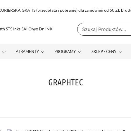
RIERSKA GRATIS (przedpłata i pobranie) dla zamówień od 50 ZŁ brutt
Szukaj:
yx Dr-INK
 MUTOH TENETH STS INKS SAI ONYX DR-INK
E
ATRAMENTY
PROGRAMY
SKLEP / CENY
GRAPHTEC