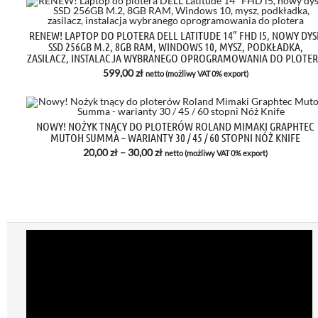
RENEW! LAPTOP DO PLOTERA DELL LATITUDE 14″ FHD I5, NOWY DYS
SSD 256GB M.2, 8GB RAM, WINDOWS 10, MYSZ, PODKŁADKA,
ZASILACZ, INSTALACJA WYBRANEGO OPROGRAMOWANIA DO PLOTE
599,00
zł
netto (możliwy VAT 0% export)
NOWY! NOŻYK TNĄCY DO PLOTERÓW ROLAND MIMAKI GRAPHTEC
MUTOH SUMMA – WARIANTY 30 / 45 / 60 STOPNI NÓŻ KNIFE
Zakres
20,00
zł
–
30,00
zł
netto (możliwy VAT 0% export)
cen:
od
20,00 zł
do
30,00 zł