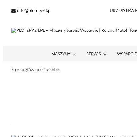
Przejdź
do
info@plotery24.pl
PRZESYŁKA KU
treści
Maszyny Serwis Wsparcie – Roland Mutoh Teneth STS Inks SAi On
PLOTERY24.PL – MASZYNY SERWIS WSPARCIE | ROLAND
MASZYNY
SERWIS
WSPARCI
Strona główna
/ Graphtec