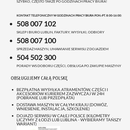
SZYBKO, CZĘSTO TAKŻE PO GODZINACH PRACY BIURA!
KONTAKT TELEFONICZNY W GODZINACH PRACY BIURA PON.-PT. 8:00-16:00:
508 007 102
SKLEP I BIURO LUBLIN, FAKTURY, WYSYŁKI, ODBIORY
508 007 100
SPRZEDAŻ MASZYN, UMAWIANIE SERWISU Z DOJAZDEM
504 502 300
PORADY WS DOBORU CZĘŚCI, OBSŁUGA PO ZAKUPIE MASZYNY
OBSŁUGUJEMY CAŁĄ POLSKĘ
BEZPŁATNA WYSYŁKA ATRAMENTÓW, CZĘŚCI I
AKCESORIÓW KURIEREM ZAZWYCZAJ W 24H
(POBRANIE LUB PRZEDPŁATA)
DOSTAWA MASZYN W CAŁYM KRAJU (DOWÓZ,
WNIESIENIE, INSTALACJA, SZKOLENIE)
DOJAZD SERWISU W CAŁEJ POLSCE (KILOMETRY
LICZYMY Z ŁODZI LUB LUBLINA - WYBIERAMY TAŃSZY
WARIANT)