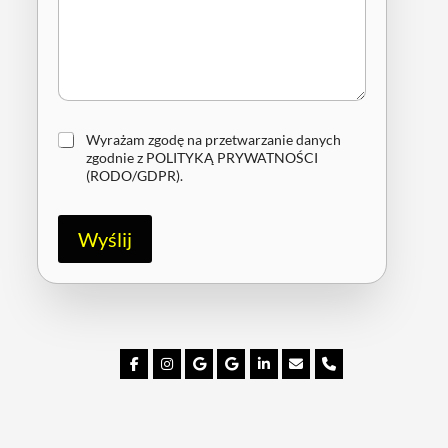
Z
Wyrażam zgodę na przetwarzanie danych
g
zgodnie z
POLITYKĄ PRYWATNOŚCI
o
(RODO/GDPR)
.
d
a
R
Wyślij
O
D
O
/
G
D
P
R
*