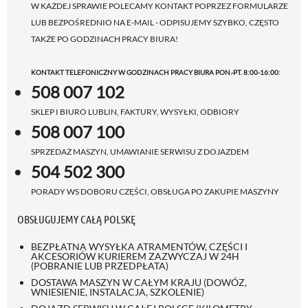
W KAŻDEJ SPRAWIE POLECAMY KONTAKT POPRZEZ FORMULARZE
LUB BEZPOŚREDNIO NA E-MAIL - ODPISUJEMY SZYBKO, CZĘSTO
TAKŻE PO GODZINACH PRACY BIURA!
KONTAKT TELEFONICZNY W GODZINACH PRACY BIURA PON.-PT. 8:00-16:00:
508 007 102
SKLEP I BIURO LUBLIN, FAKTURY, WYSYŁKI, ODBIORY
508 007 100
SPRZEDAŻ MASZYN, UMAWIANIE SERWISU Z DOJAZDEM
504 502 300
PORADY WS DOBORU CZĘŚCI, OBSŁUGA PO ZAKUPIE MASZYNY
OBSŁUGUJEMY CAŁĄ POLSKĘ
BEZPŁATNA WYSYŁKA ATRAMENTÓW, CZĘŚCI I
AKCESORIÓW KURIEREM ZAZWYCZAJ W 24H
(POBRANIE LUB PRZEDPŁATA)
DOSTAWA MASZYN W CAŁYM KRAJU (DOWÓZ,
WNIESIENIE, INSTALACJA, SZKOLENIE)