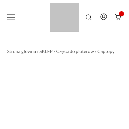
Przejdź
do
treści
0
Maszyny Serwis Wsparcie – Roland
PLOTERY24.PL – MASZYNY SERWIS
Mutoh Teneth STS Inks SAi Onyx Dr-
WSPARCIE | ROLAND MUTOH
INK
TENETH STS INKS SAI ONYX DR-INK
Strona główna
/
SKLEP
/
Części do ploterów
/
Captopy