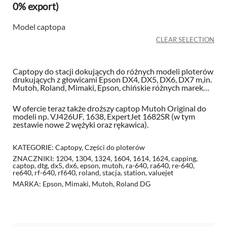
cen:
0% export)
od
Model captopa
100,00 zł
do
CLEAR SELECTION
320,00 zł
Captopy do stacji dokujących do różnych modeli ploterów
drukujących z głowicami Epson DX4, DX5, DX6, DX7 m,in.
Mutoh, Roland, Mimaki, Epson, chińskie różnych marek…
W ofercie teraz także droższy
captop
Mutoh Original do
modeli np. VJ426UF, 1638, ExpertJet 1682SR (w tym
zestawie nowe 2 wężyki oraz rękawica).
KATEGORIE:
Captopy
,
Części do ploterów
ZNACZNIKI:
1204
,
1304
,
1324
,
1604
,
1614
,
1624
,
capping
,
captop
,
dtg
,
dx5
,
dx6
,
epson
,
mutoh
,
ra-640
,
ra640
,
re-640
,
re640
,
rf-640
,
rf640
,
roland
,
stacja
,
station
,
valuejet
MARKA:
Epson
,
Mimaki
,
Mutoh
,
Roland DG