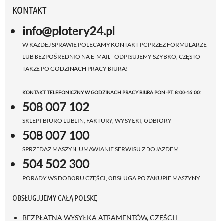
KONTAKT
info@plotery24.pl
W KAŻDEJ SPRAWIE POLECAMY KONTAKT POPRZEZ FORMULARZE
LUB BEZPOŚREDNIO NA E-MAIL - ODPISUJEMY SZYBKO, CZĘSTO
TAKŻE PO GODZINACH PRACY BIURA!
KONTAKT TELEFONICZNY W GODZINACH PRACY BIURA PON.-PT. 8:00-16:00:
508 007 102
SKLEP I BIURO LUBLIN, FAKTURY, WYSYŁKI, ODBIORY
508 007 100
SPRZEDAŻ MASZYN, UMAWIANIE SERWISU Z DOJAZDEM
504 502 300
PORADY WS DOBORU CZĘŚCI, OBSŁUGA PO ZAKUPIE MASZYNY
OBSŁUGUJEMY CAŁĄ POLSKĘ
BEZPŁATNA WYSYŁKA ATRAMENTÓW, CZĘŚCI I