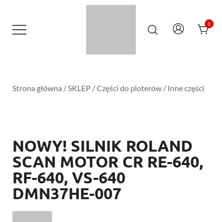
Przejdź
do
treści
0
Maszyny Serwis Wsparcie – Roland
PLOTERY24.PL – MASZYNY SERWIS
Mutoh Teneth STS Inks SAi Onyx Dr-
WSPARCIE | ROLAND MUTOH
INK
TENETH STS INKS SAI ONYX DR-INK
Strona główna
/
SKLEP
/
Części do ploterów
/
Inne części
NOWY! SILNIK ROLAND
SCAN MOTOR CR RE-640,
RF-640, VS-640
DMN37HE-007