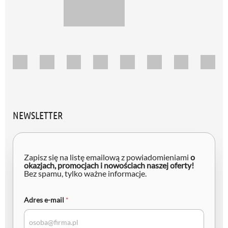
NEWSLETTER
A
d
Zapisz się na listę emailową z powiadomieniami
o
r
okazjach, promocjach i nowościach naszej oferty!
Bez spamu, tylko ważne informacje.
e
s
e
-
Adres e-mail
*
m
a
i