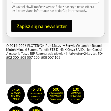
l
W każdej chwili możesz wypisać się z naszego newslettera
jeśli przesyłane informacje nie będą Cię interesowały.
Zapisz się na newsletter
© 2014-2026 PLOTERY24.PL - Maszyny Serwis Wsparcie - Roland
Mutoh Mimaki Summa Teneth STS Dr-INK Onyx SAi Dahle - Części
Akcesoria Tusze RIP Regeneracja głowic - info@plotery24.pl, tel. 504
502 300, 508 007 100, 508 007 102
600
100
12 LAT
27 LAT
SPRZEDANYCH
UDANYCH
W BRANŻY
SERWISÓW I
REKLAMY I
PLOTERÓW -
SERWISÓW
SPRZEDAŻY
DRUKU
PLOTERÓW
50
ROCZNIE
ROCZNIE
99%
1000