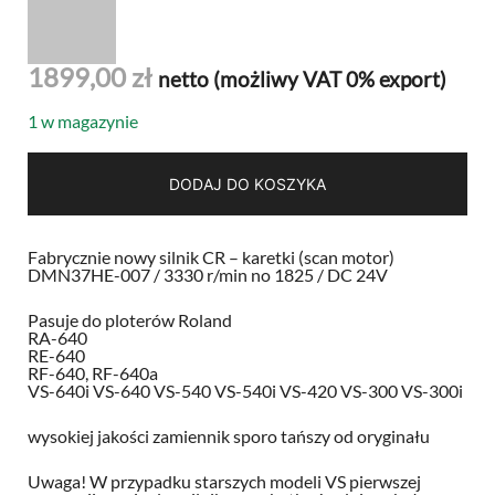
1899,00
zł
netto (możliwy VAT 0% export)
1 w magazynie
DODAJ DO KOSZYKA
Fabrycznie nowy silnik CR – karetki (scan motor)
DMN37HE-007 / 3330 r/min no 1825 / DC 24V
Pasuje do ploterów Roland
RA-640
RE-640
RF-640, RF-640a
VS-640i VS-640 VS-540 VS-540i VS-420 VS-300 VS-300i
wysokiej jakości zamiennik sporo tańszy od oryginału
Uwaga! W przypadku starszych modeli VS pierwszej