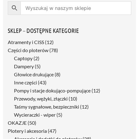
SKLEP – DOSTĘPNE KATEGORIE
Atramenty i CISS
(12)
Części do ploterów
(78)
Captopy
(2)
Dampery
(5)
Głowice drukujące
(8)
Inne części
(43)
Pompy i stacje dokująco-pompujące
(12)
Przewody, wężyki, złączki
(10)
Taśmy sygnałowe, bezpieczniki
(12)
Wycieraczki - wiper
(5)
OKAZJE
(50)
Plotery i akcesoria
(47)
Akcesoria i dodatki do ploterów
(28)