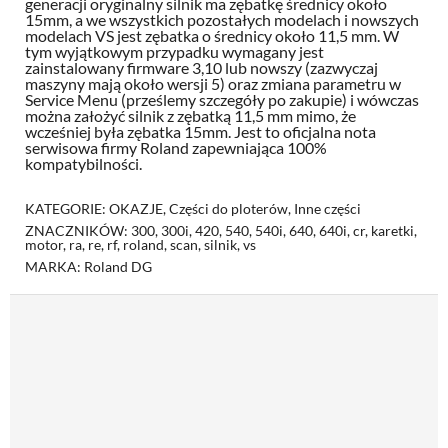
generacji oryginalny silnik ma zębatkę średnicy około
15mm, a we wszystkich pozostałych modelach i nowszych
modelach VS jest zębatka o średnicy około 11,5 mm. W
tym wyjątkowym przypadku wymagany jest
zainstalowany firmware 3,10 lub nowszy (zazwyczaj
maszyny mają około wersji 5) oraz zmiana parametru w
Service Menu (prześlemy szczegóły po zakupie) i wówczas
można założyć silnik z zębatką 11,5 mm mimo, że
wcześniej była zębatka 15mm. Jest to oficjalna nota
serwisowa firmy Roland zapewniająca 100%
kompatybilności.
KATEGORIE:
OKAZJE
,
Części do ploterów
,
Inne części
ZNACZNIKÓW:
300
,
300i
,
420
,
540
,
540i
,
640
,
640i
,
cr
,
karetki
,
motor
,
ra
,
re
,
rf
,
roland
,
scan
,
silnik
,
vs
MARKA:
Roland DG