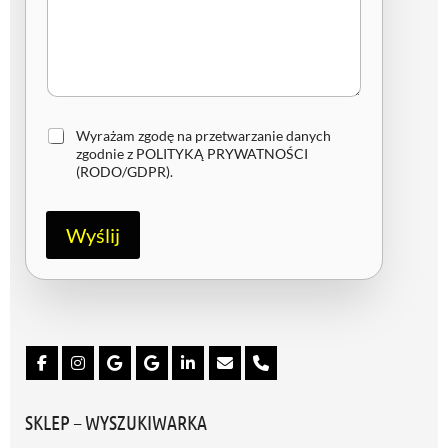
Z
Wyrażam zgodę na przetwarzanie danych
g
zgodnie z
POLITYKĄ PRYWATNOŚCI
o
(RODO/GDPR)
.
d
a
R
Wyślij
O
D
O
/
G
D
P
R
*
SKLEP – WYSZUKIWARKA