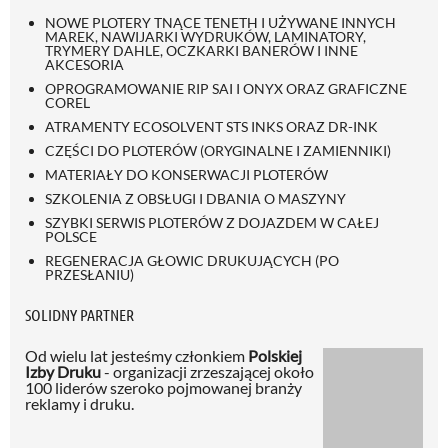
NOWE PLOTERY TNĄCE TENETH I UŻYWANE INNYCH
MAREK, NAWIJARKI WYDRUKÓW, LAMINATORY,
TRYMERY DAHLE, OCZKARKI BANERÓW I INNE
AKCESORIA
OPROGRAMOWANIE RIP SAI I ONYX ORAZ GRAFICZNE
COREL
ATRAMENTY ECOSOLVENT STS INKS ORAZ DR-INK
CZĘŚCI DO PLOTERÓW (ORYGINALNE I ZAMIENNIKI)
MATERIAŁY DO KONSERWACJI PLOTERÓW
SZKOLENIA Z OBSŁUGI I DBANIA O MASZYNY
SZYBKI SERWIS PLOTERÓW Z DOJAZDEM W CAŁEJ
POLSCE
REGENERACJA GŁOWIC DRUKUJĄCYCH (PO
PRZESŁANIU)
SOLIDNY PARTNER
Od wielu lat jesteśmy członkiem
Polskiej
Izby Druku
- organizacji zrzeszającej około
100 liderów szeroko pojmowanej branży
reklamy i druku.