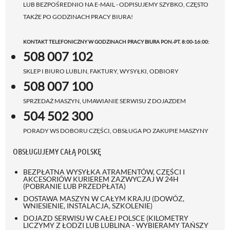
LUB BEZPOŚREDNIO NA E-MAIL - ODPISUJEMY SZYBKO, CZĘSTO
TAKŻE PO GODZINACH PRACY BIURA!
KONTAKT TELEFONICZNY W GODZINACH PRACY BIURA PON.-PT. 8:00-16:00:
508 007 102
SKLEP I BIURO LUBLIN, FAKTURY, WYSYŁKI, ODBIORY
508 007 100
SPRZEDAŻ MASZYN, UMAWIANIE SERWISU Z DOJAZDEM
504 502 300
PORADY WS DOBORU CZĘŚCI, OBSŁUGA PO ZAKUPIE MASZYNY
OBSŁUGUJEMY CAŁĄ POLSKĘ
BEZPŁATNA WYSYŁKA ATRAMENTÓW, CZĘŚCI I
AKCESORIÓW KURIEREM ZAZWYCZAJ W 24H
(POBRANIE LUB PRZEDPŁATA)
DOSTAWA MASZYN W CAŁYM KRAJU (DOWÓZ,
WNIESIENIE, INSTALACJA, SZKOLENIE)
DOJAZD SERWISU W CAŁEJ POLSCE (KILOMETRY
LICZYMY Z ŁODZI LUB LUBLINA - WYBIERAMY TAŃSZY