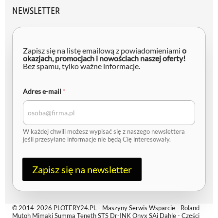
NEWSLETTER
Zapisz się na listę emailową z powiadomieniami
o
okazjach, promocjach i nowościach naszej oferty!
Bez spamu, tylko ważne informacje.
e
Adres e-mail
*
-
m
a
i
l
W każdej chwili możesz wypisać się z naszego newslettera
A
jeśli przesyłane informacje nie będą Cię interesowały.
d
r
e
s
Zapisz się na newsletter
*
© 2014-2026 PLOTERY24.PL - Maszyny Serwis Wsparcie - Roland
Mutoh Mimaki Summa Teneth STS Dr-INK Onyx SAi Dahle - Części