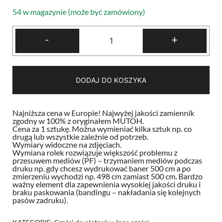
54 w magazynie (może być zamówiony)
ilość
-
+
Nowa!
Rolka
posuwu
mediów
roller
MUTOH
DODAJ DO KOSZYKA
1604
1614
1624
1638
Najniższa cena w Europie! Najwyżej jakości zamiennik
Spitfire
zgodny w 100% z oryginałem MUTOH.
Rockhopper
Cena za 1 sztukę. Można wymieniać kilka sztuk np. co
Viper
drugą lub wszystkie zależnie od potrzeb.
Ospray
Wymiary widoczne na zdjęciach.
Falcon
Wymiana rolek rozwiązuje większość problemu z
Toucan
przesuwem mediów (PF) – trzymaniem mediów podczas
druku np. gdy chcesz wydrukować baner 500 cm a po
zmierzeniu wychodzi np. 498 cm zamiast 500 cm. Bardzo
ważny element dla zapewnienia wysokiej jakości druku i
braku paskowania (bandingu – nakładania się kolejnych
pasów zadruku).