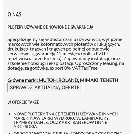
O NAS
PLOTERY UŻYWANE ODNOWIONE Z GWARANCJĄ
Specjalizujemy się w dostarczaniu używanych, wyłącznie
markowych wielkoformatowych ploterów drukujących,
drukująco-tnących i tnących po pełnej odbudowie
serwisowej z gwarancją 12 miesięcy (polisa PZU z
możliwością przedłużenia)
. Zapewniamy instalację oraz
szkolenie z obsługi i eksploatacji. Uproszczony leasing, na
dotację, za gotówkę, export 0% VAT TaxFree.
Główne marki: MUTOH, ROLAND, MIMAKI, TENETH
SPRAWDŹ AKTUALNĄ OFERTĘ
W OFERCIE TAKŻE
NOWE PLOTERY TNĄCE TENETH I UŻYWANE INNYCH
MAREK, NAWIJARKI WYDRUKÓW, LAMINATORY,
TRYMERY DAHLE, OCZKARKI BANERÓW I INNE
AKCESORIA
OPROGRAMOWANIE RIP SAI I ONYX ORAZ GRAFICZNE