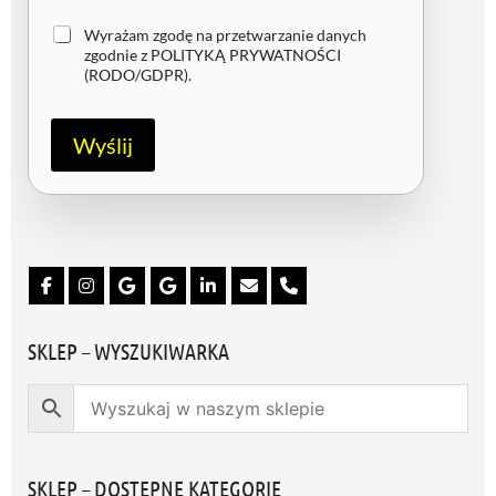
Z
Wyrażam zgodę na przetwarzanie danych
g
zgodnie z
POLITYKĄ PRYWATNOŚCI
o
(RODO/GDPR)
.
d
a
R
Wyślij
O
D
O
/
G
D
P
R
*
SKLEP – WYSZUKIWARKA
SKLEP – DOSTĘPNE KATEGORIE