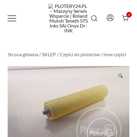
Przejdź
do
treści
0
Maszyny Serwis Wsparcie – Roland
PLOTERY24.PL – MASZYNY SERWIS
Mutoh Teneth STS Inks SAi Onyx Dr-INK
WSPARCIE | ROLAND MUTOH TENETH
STS INKS SAI ONYX DR-INK
Strona główna
/
SKLEP
/
Części do ploterów
/
Inne części
🔍