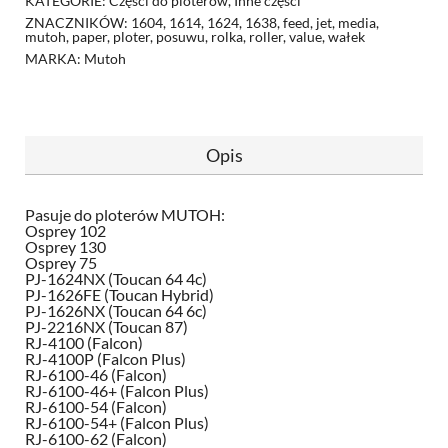
KATEGORIE:
Części do ploterów
,
Inne części
ZNACZNIKÓW:
1604
,
1614
,
1624
,
1638
,
feed
,
jet
,
media
,
mutoh
,
paper
,
ploter
,
posuwu
,
rolka
,
roller
,
value
,
wałek
MARKA:
Mutoh
Opis
Pasuje do ploterów MUTOH:
Osprey 102
Osprey 130
Osprey 75
PJ-1624NX (Toucan 64 4c)
PJ-1626FE (Toucan Hybrid)
PJ-1626NX (Toucan 64 6c)
PJ-2216NX (Toucan 87)
RJ-4100 (Falcon)
RJ-4100P (Falcon Plus)
RJ-6100-46 (Falcon)
RJ-6100-46+ (Falcon Plus)
RJ-6100-54 (Falcon)
RJ-6100-54+ (Falcon Plus)
RJ-6100-62 (Falcon)