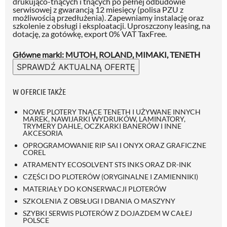
drukująco-tnących i tnących po pełnej odbudowie
serwisowej z gwarancją 12 miesięcy (polisa PZU z
możliwością przedłużenia)
. Zapewniamy instalację oraz
szkolenie z obsługi i eksploatacji. Uproszczony leasing, na
dotację, za gotówkę, export 0% VAT TaxFree.
Główne marki: MUTOH, ROLAND, MIMAKI, TENETH
SPRAWDŹ AKTUALNĄ OFERTĘ
W OFERCIE TAKŻE
NOWE PLOTERY TNĄCE TENETH I UŻYWANE INNYCH
MAREK, NAWIJARKI WYDRUKÓW, LAMINATORY,
TRYMERY DAHLE, OCZKARKI BANERÓW I INNE
AKCESORIA
OPROGRAMOWANIE RIP SAI I ONYX ORAZ GRAFICZNE
COREL
ATRAMENTY ECOSOLVENT STS INKS ORAZ DR-INK
CZĘŚCI DO PLOTERÓW (ORYGINALNE I ZAMIENNIKI)
MATERIAŁY DO KONSERWACJI PLOTERÓW
SZKOLENIA Z OBSŁUGI I DBANIA O MASZYNY
SZYBKI SERWIS PLOTERÓW Z DOJAZDEM W CAŁEJ
POLSCE