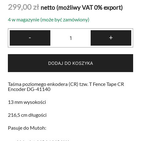
299,00
zł
netto (możliwy VAT 0% export)
4 w magazynie (może być zamówiony)
ilość
-
+
Taśma
CR
Enkodera
T
Fence
Tape
DODAJ DO KOSZYKA
Mutoh
1604
1614
1624
Taśma poziomego enkodera (CR) tzw. T Fence Tape CR
1638
Encoder DG-41140
1626
216,5cm
13 mm wysokości
CR
Encoder
13mm
216,5 cm długości
Pasuje do Mutoh: