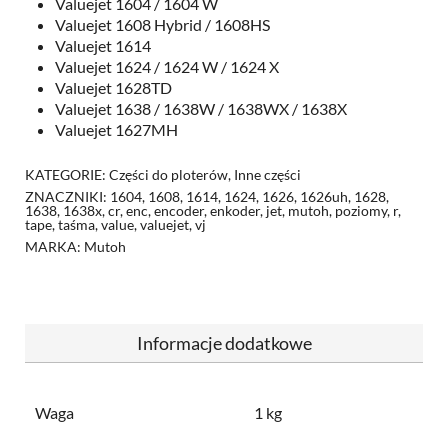
Valuejet 1604 / 1604 W
Valuejet 1608 Hybrid / 1608HS
Valuejet 1614
Valuejet 1624 / 1624 W / 1624 X
Valuejet 1628TD
Valuejet 1638 / 1638W / 1638WX / 1638X
Valuejet 1627MH
KATEGORIE:
Części do ploterów
,
Inne części
ZNACZNIKI:
1604
,
1608
,
1614
,
1624
,
1626
,
1626uh
,
1628
,
1638
,
1638x
,
cr
,
enc
,
encoder
,
enkoder
,
jet
,
mutoh
,
poziomy
,
r
,
tape
,
taśma
,
value
,
valuejet
,
vj
MARKA:
Mutoh
Informacje dodatkowe
Waga
1 kg