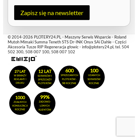
a
i
l
Zapisz się na newsletter
© 2014-2026 PLOTERY24.PL - Maszyny Serwis Wsparcie - Roland
Mutoh Mimaki Summa Teneth STS Dr-INK Onyx SAi Dahle - Części
Akcesoria Tusze RIP Regeneracja głowic - info@plotery24.pl, tel. 504
502 300, 508 007 100, 508 007 102
600
100
12 LAT
27 LAT
SPRZEDANYCH
UDANYCH
W BRANŻY
SERWISÓW I
REKLAMY I
PLOTERÓW -
SERWISÓW
SPRZEDAŻY
DRUKU
PLOTERÓW
50
ROCZNIE
ROCZNIE
99%
1000
ZADOWO-
ZDALNYCH
KONSULTACJI
LONYCH
ROCZNIE
KLIENTÓW