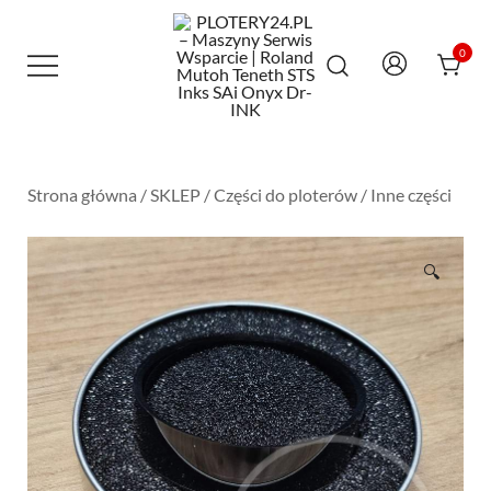
Przejdź
do
treści
0
Maszyny Serwis Wsparcie – Roland
PLOTERY24.PL – MASZYNY SERWIS
Mutoh Teneth STS Inks SAi Onyx Dr-INK
WSPARCIE | ROLAND MUTOH TENETH
STS INKS SAI ONYX DR-INK
Strona główna
/
SKLEP
/
Części do ploterów
/
Inne części
🔍