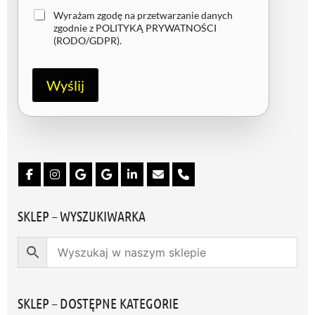
Z
Wyrażam zgodę na przetwarzanie danych
g
zgodnie z
POLITYKĄ PRYWATNOŚCI
o
(RODO/GDPR)
.
d
a
R
Wyślij
O
D
O
/
G
D
P
R
*
SKLEP – WYSZUKIWARKA
SKLEP – DOSTĘPNE KATEGORIE