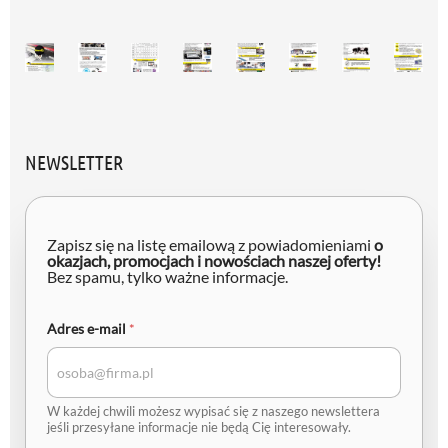
NEWSLETTER
Zapisz się na listę emailową z powiadomieniami
o
okazjach, promocjach i nowościach naszej oferty!
Bez spamu, tylko ważne informacje.
A
Adres e-mail
*
d
r
e
s
e
W każdej chwili możesz wypisać się z naszego newslettera
-
jeśli przesyłane informacje nie będą Cię interesowały.
m