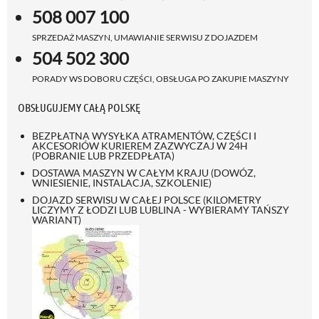
508 007 100
SPRZEDAŻ MASZYN, UMAWIANIE SERWISU Z DOJAZDEM
504 502 300
PORADY WS DOBORU CZĘŚCI, OBSŁUGA PO ZAKUPIE MASZYNY
OBSŁUGUJEMY CAŁĄ POLSKĘ
BEZPŁATNA WYSYŁKA ATRAMENTÓW, CZĘŚCI I
AKCESORIÓW KURIEREM ZAZWYCZAJ W 24H
(POBRANIE LUB PRZEDPŁATA)
DOSTAWA MASZYN W CAŁYM KRAJU (DOWÓZ,
WNIESIENIE, INSTALACJA, SZKOLENIE)
DOJAZD SERWISU W CAŁEJ POLSCE (KILOMETRY
LICZYMY Z ŁODZI LUB LUBLINA - WYBIERAMY TAŃSZY
WARIANT)