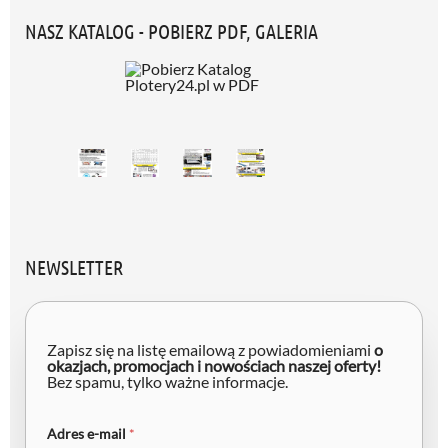
NASZ KATALOG - POBIERZ PDF, GALERIA
NEWSLETTER
*
e
Zapisz się na listę emailową z powiadomieniami
o
-
okazjach, promocjach i nowościach naszej oferty!
Bez spamu, tylko ważne informacje.
m
a
i
l
Adres e-mail
*