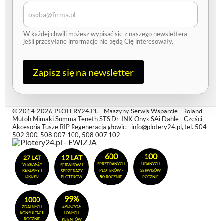
A
d
r
e
W każdej chwili możesz wypisać się z naszego newslettera
s
jeśli przesyłane informacje nie będą Cię interesowały.
Zapisz się na newsletter
© 2014-2026 PLOTERY24.PL - Maszyny Serwis Wsparcie - Roland
Mutoh Mimaki Summa Teneth STS Dr-INK Onyx SAi Dahle - Części
Akcesoria Tusze RIP Regeneracja głowic - info@plotery24.pl, tel. 504
502 300, 508 007 100, 508 007 102
600
100
12 LAT
27 LAT
SPRZEDANYCH
UDANYCH
W BRANŻY
SERWISÓW I
REKLAMY I
PLOTERÓW -
SERWISÓW
SPRZEDAŻY
DRUKU
PLOTERÓW
50
ROCZNIE
ROCZNIE
99%
1000
ZADOWO-
ZDALNYCH
KONSULTACJI
LONYCH
ROCZNIE
KLIENTÓW