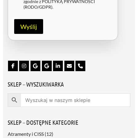
g
zgodnie z
POLITYKĄ PRYWATNOŚCI
o
(RODO/GDPR)
.
d
a
R
Wyślij
O
D
O
/
G
D
P
R
*
SKLEP – WYSZUKIWARKA
SKLEP – DOSTĘPNE KATEGORIE
Atramenty i CISS
(12)