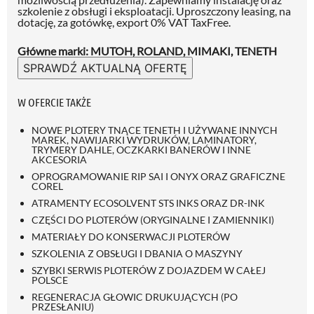
szkolenie z obsługi i eksploatacji. Uproszczony leasing, na
dotację, za gotówkę, export 0% VAT TaxFree.
Główne marki: MUTOH, ROLAND, MIMAKI, TENETH
SPRAWDŹ AKTUALNĄ OFERTĘ
W OFERCIE TAKŻE
NOWE PLOTERY TNĄCE TENETH I UŻYWANE INNYCH
MAREK, NAWIJARKI WYDRUKÓW, LAMINATORY,
TRYMERY DAHLE, OCZKARKI BANERÓW I INNE
AKCESORIA
OPROGRAMOWANIE RIP SAI I ONYX ORAZ GRAFICZNE
COREL
ATRAMENTY ECOSOLVENT STS INKS ORAZ DR-INK
CZĘŚCI DO PLOTERÓW (ORYGINALNE I ZAMIENNIKI)
MATERIAŁY DO KONSERWACJI PLOTERÓW
SZKOLENIA Z OBSŁUGI I DBANIA O MASZYNY
SZYBKI SERWIS PLOTERÓW Z DOJAZDEM W CAŁEJ
POLSCE
REGENERACJA GŁOWIC DRUKUJĄCYCH (PO
PRZESŁANIU)