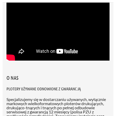
O NAS
PLOTERY UŻYWANE ODNOWIONE Z GWARANCJĄ
Specjalizujemy się w dostarczaniu używanych, wyłącznie
markowych wielkoformatowych ploterów drukujących,
drukująco-tnących i tnących po pełnej odbudowie
serwisowej z gwarancją 12 miesięcy (polisa PZU z
możliwością przedłużenia)
. Zapewniamy instalację oraz