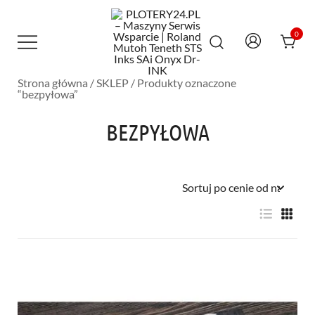
Przejdź
do
treści
0
Strona główna
/
SKLEP
/ Produkty oznaczone
Maszyny Serwis Wsparcie – Roland
PLOTERY24.PL – MASZYNY SERWIS
“bezpyłowa”
Mutoh Teneth STS Inks SAi Onyx Dr-INK
WSPARCIE | ROLAND MUTOH TENETH
STS INKS SAI ONYX DR-INK
BEZPYŁOWA