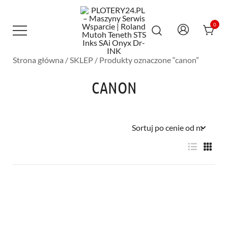
Przejdź
do
treści
0
Strona główna
/
SKLEP
/ Produkty oznaczone “canon”
Maszyny Serwis Wsparcie – Roland
PLOTERY24.PL – MASZYNY SERWIS
Mutoh Teneth STS Inks SAi Onyx Dr-INK
WSPARCIE | ROLAND MUTOH TENETH
CANON
STS INKS SAI ONYX DR-INK