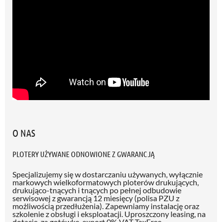
O NAS
PLOTERY UŻYWANE ODNOWIONE Z GWARANCJĄ
Specjalizujemy się w dostarczaniu używanych, wyłącznie
markowych wielkoformatowych ploterów drukujących,
drukująco-tnących i tnących po pełnej odbudowie
serwisowej z gwarancją 12 miesięcy (polisa PZU z
możliwością przedłużenia)
. Zapewniamy instalację oraz
szkolenie z obsługi i eksploatacji. Uproszczony leasing, na
dotację, za gotówkę, export 0% VAT TaxFree.