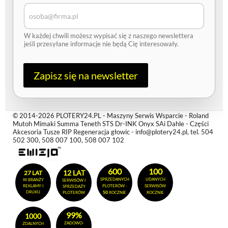
r
e
s
e
W każdej chwili możesz wypisać się z naszego newslettera
-
jeśli przesyłane informacje nie będą Cię interesowały.
m
a
i
l
Zapisz się na newsletter
A
d
r
e
© 2014-2026 PLOTERY24.PL - Maszyny Serwis Wsparcie - Roland
s
Mutoh Mimaki Summa Teneth STS Dr-INK Onyx SAi Dahle - Części
Akcesoria Tusze RIP Regeneracja głowic - info@plotery24.pl, tel. 504
502 300, 508 007 100, 508 007 102
600
100
12 LAT
27 LAT
SPRZEDANYCH
UDANYCH
W BRANŻY
SERWISÓW I
REKLAMY I
PLOTERÓW -
SERWISÓW
SPRZEDAŻY
DRUKU
PLOTERÓW
50
ROCZNIE
ROCZNIE
99%
1000
ZADOWO-
ZDALNYCH