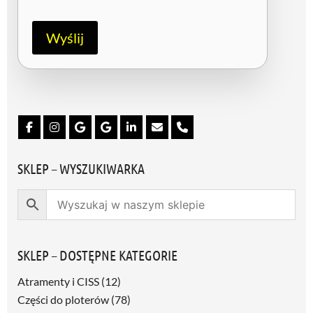
d
a
R
Wyślij
O
D
O
/
G
D
P
R
*
SKLEP – WYSZUKIWARKA
SKLEP – DOSTĘPNE KATEGORIE
Atramenty i CISS
(12)
Części do ploterów
(78)