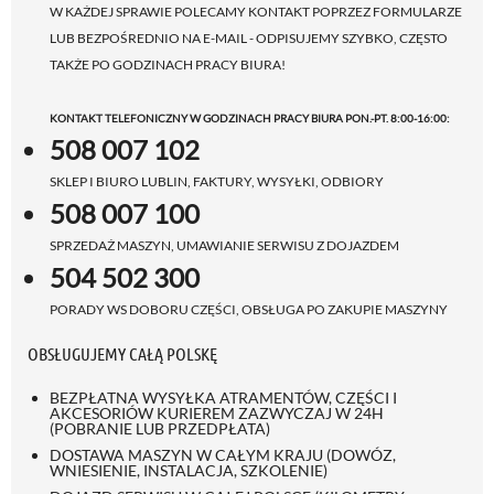
W KAŻDEJ SPRAWIE POLECAMY KONTAKT POPRZEZ FORMULARZE
LUB BEZPOŚREDNIO NA E-MAIL - ODPISUJEMY SZYBKO, CZĘSTO
TAKŻE PO GODZINACH PRACY BIURA!
KONTAKT TELEFONICZNY W GODZINACH PRACY BIURA PON.-PT. 8:00-16:00:
508 007 102
SKLEP I BIURO LUBLIN, FAKTURY, WYSYŁKI, ODBIORY
508 007 100
SPRZEDAŻ MASZYN, UMAWIANIE SERWISU Z DOJAZDEM
504 502 300
PORADY WS DOBORU CZĘŚCI, OBSŁUGA PO ZAKUPIE MASZYNY
OBSŁUGUJEMY CAŁĄ POLSKĘ
BEZPŁATNA WYSYŁKA ATRAMENTÓW, CZĘŚCI I
AKCESORIÓW KURIEREM ZAZWYCZAJ W 24H
(POBRANIE LUB PRZEDPŁATA)
DOSTAWA MASZYN W CAŁYM KRAJU (DOWÓZ,
WNIESIENIE, INSTALACJA, SZKOLENIE)