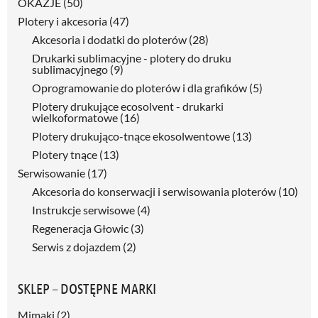
OKAZJE
(50)
Plotery i akcesoria
(47)
Akcesoria i dodatki do ploterów
(28)
Drukarki sublimacyjne - plotery do druku
sublimacyjnego
(9)
Oprogramowanie do ploterów i dla grafików
(5)
Plotery drukujące ecosolvent - drukarki
wielkoformatowe
(16)
Plotery drukująco-tnące ekosolwentowe
(13)
Plotery tnące
(13)
Serwisowanie
(17)
Akcesoria do konserwacji i serwisowania ploterów
(10)
Instrukcje serwisowe
(4)
Regeneracja Głowic
(3)
Serwis z dojazdem
(2)
SKLEP – DOSTĘPNE MARKI
Mimaki
(2)