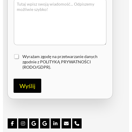
Z
Wyrażam zgodę na przetwarzanie danych
g
zgodnie z
POLITYKĄ PRYWATNOŚCI
o
(RODO/GDPR)
.
d
a
R
Wyślij
O
D
O
/
G
D
P
R
*