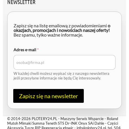
NEWSLETTER
Zapisz się na listę emailową z powiadomieniami
o
okazjach, promocjach i nowościach naszej oferty!
Bez spamu, tylko ważne informacje.
A
Adres e-mail
*
d
r
e
s
e
W każdej chwili możesz wypisać się z naszego newslettera
-
jeśli przesyłane informacje nie będą Cię interesowały.
m
a
i
l
Zapisz się na newsletter
© 2014-2026 PLOTERY24.PL - Maszyny Serwis Wsparcie - Roland
Mutoh Mimaki Summa Teneth STS Dr-INK Onyx SAi Dahle - Części
Akcesoria Tusze RIP Regeneracja głowic - info@plotery24.pl, tel. 504