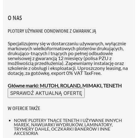
O NAS
PLOTERY UŻYWANE ODNOWIONE Z GWARANCJĄ
Specjalizujemy się w dostarczaniu używanych, wyłącznie
markowych wielkoformatowych ploterów drukujących,
drukująco-tnących i tnących po pełnej odbudowie
serwisowej z gwarancją 12 miesięcy (polisa PZU z
możliwością przedłużenia)
. Zapewniamy instalację oraz
szkolenie z obsługi i eksploatacji. Uproszczony leasing, na
dotację, za gotówkę, export 0% VAT TaxFree.
Główne marki: MUTOH, ROLAND, MIMAKI, TENETH
SPRAWDŹ AKTUALNĄ OFERTĘ
W OFERCIE TAKŻE
NOWE PLOTERY TNĄCE TENETH I UŻYWANE INNYCH
MAREK, NAWIJARKI WYDRUKÓW, LAMINATORY,
TRYMERY DAHLE, OCZKARKI BANERÓW I INNE
AKCESORIA