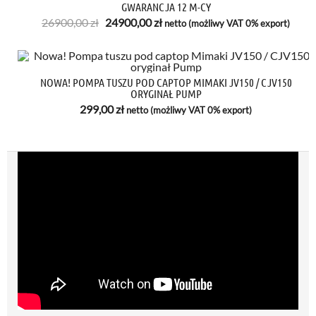
GWARANCJA 12 M-CY
Pierwotna
Aktualna
26900,00
zł
24900,00
zł
netto (możliwy VAT 0% export)
cena
cena
wynosiła:
wynosi:
26900,00 zł.
24900,00 zł.
NOWA! POMPA TUSZU POD CAPTOP MIMAKI JV150 / CJV150
ORYGINAŁ PUMP
299,00
zł
netto (możliwy VAT 0% export)