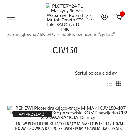
Przejdź
do
treści
0
Strona główna
/
SKLEP
/ Produkty oznaczone “cjv150”
Maszyny Serwis Wsparcie – Roland
PLOTERY24.PL – MASZYNY SERWIS
Mutoh Teneth STS Inks SAi Onyx Dr-INK
WSPARCIE | ROLAND MUTOH TENETH
CJV150
STS INKS SAI ONYX DR-INK
WYPRZEDAŻ!
RENEW! PLOTER DRUKUJĄCO-TNĄCY MIMAKI CJV150-107 1,07M
NOWA GŁOWICA DX6 PO SERWISIE KOMP NAWIJARKA CISS STS