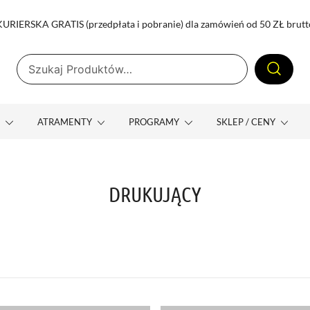
RIERSKA GRATIS (przedpłata i pobranie) dla zamówień od 50 ZŁ brutt
Szukaj:
yx Dr-INK
 MUTOH TENETH STS INKS SAI ONYX DR-INK
E
ATRAMENTY
PROGRAMY
SKLEP / CENY
DRUKUJĄCY