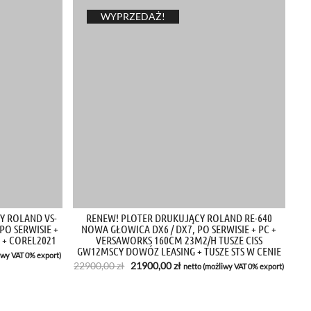
WYPRZEDAŻ!
Y ROLAND VS-
RENEW! PLOTER DRUKUJĄCY ROLAND RE-640
PO SERWISIE +
NOWA GŁOWICA DX6 / DX7, PO SERWISIE + PC +
 + COREL2021
VERSAWORKS 160CM 23M2/H TUSZE CISS
GW12MSCY DOWÓZ LEASING + TUSZE STS W CENIE
iwy VAT 0% export)
Pierwotna
Aktualna
22900,00
zł
21900,00
zł
netto (możliwy VAT 0% export)
cena
cena
zł.
wynosiła:
wynosi:
22900,00 zł.
21900,00 zł.