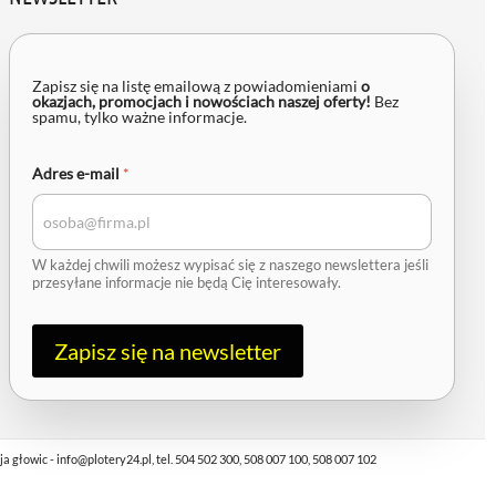
A
d
Zapisz się na listę emailową z powiadomieniami
o
okazjach, promocjach i nowościach naszej oferty!
Bez
r
spamu, tylko ważne informacje.
e
s
e
Adres e-mail
*
-
m
a
i
l
W każdej chwili możesz wypisać się z naszego newslettera jeśli
przesyłane informacje nie będą Cię interesowały.
Zapisz się na newsletter
owic - info@plotery24.pl, tel. 504 502 300, 508 007 100, 508 007 102