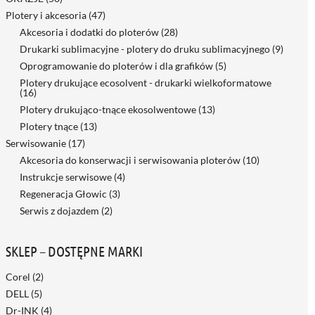
Plotery i akcesoria
(47)
Akcesoria i dodatki do ploterów
(28)
Drukarki sublimacyjne - plotery do druku sublimacyjnego
(9)
Oprogramowanie do ploterów i dla grafików
(5)
Plotery drukujące ecosolvent - drukarki wielkoformatowe
(16)
Plotery drukująco-tnące ekosolwentowe
(13)
Plotery tnące
(13)
Serwisowanie
(17)
Akcesoria do konserwacji i serwisowania ploterów
(10)
Instrukcje serwisowe
(4)
Regeneracja Głowic
(3)
Serwis z dojazdem
(2)
SKLEP – DOSTĘPNE MARKI
Corel
(2)
DELL
(5)
Dr-INK
(4)