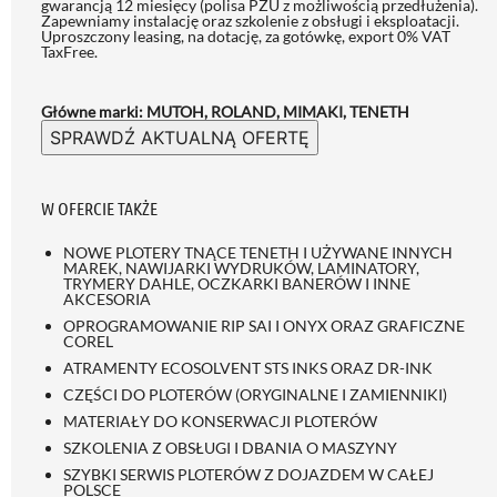
gwarancją 12 miesięcy (polisa PZU z możliwością przedłużenia)
.
Zapewniamy instalację oraz szkolenie z obsługi i eksploatacji.
Uproszczony leasing, na dotację, za gotówkę, export 0% VAT
TaxFree.
Główne marki: MUTOH, ROLAND, MIMAKI, TENETH
SPRAWDŹ AKTUALNĄ OFERTĘ
W OFERCIE TAKŻE
NOWE PLOTERY TNĄCE TENETH I UŻYWANE INNYCH
MAREK, NAWIJARKI WYDRUKÓW, LAMINATORY,
TRYMERY DAHLE, OCZKARKI BANERÓW I INNE
AKCESORIA
OPROGRAMOWANIE RIP SAI I ONYX ORAZ GRAFICZNE
COREL
ATRAMENTY ECOSOLVENT STS INKS ORAZ DR-INK
CZĘŚCI DO PLOTERÓW (ORYGINALNE I ZAMIENNIKI)
MATERIAŁY DO KONSERWACJI PLOTERÓW
SZKOLENIA Z OBSŁUGI I DBANIA O MASZYNY
SZYBKI SERWIS PLOTERÓW Z DOJAZDEM W CAŁEJ
POLSCE