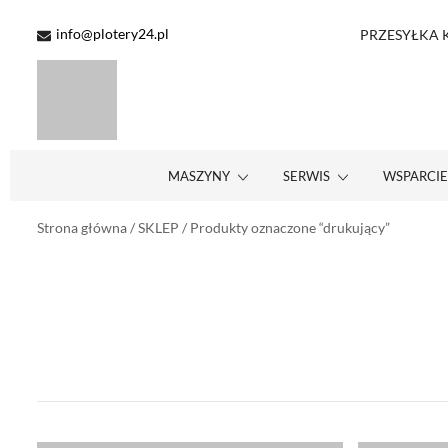
Przejdź
do
info@plotery24.pl
PRZESYŁKA KU
treści
Maszyny Serwis Wsparcie – Roland Mutoh Teneth STS Inks SAi On
PLOTERY24.PL – MASZYNY SERWIS WSPARCIE | ROLAND
MASZYNY
SERWIS
WSPARCI
Strona główna
/
SKLEP
/ Produkty oznaczone “drukujący”