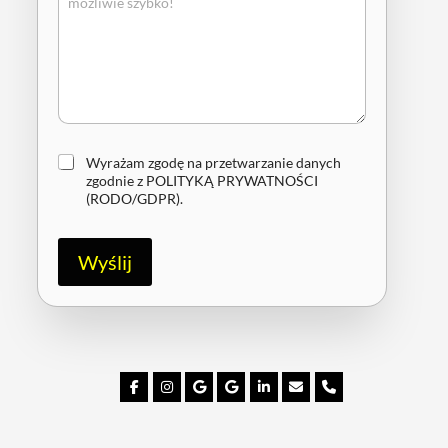
Z
Wyrażam zgodę na przetwarzanie danych
g
zgodnie z
POLITYKĄ PRYWATNOŚCI
o
(RODO/GDPR)
.
d
a
R
Wyślij
O
D
O
/
G
D
P
R
*