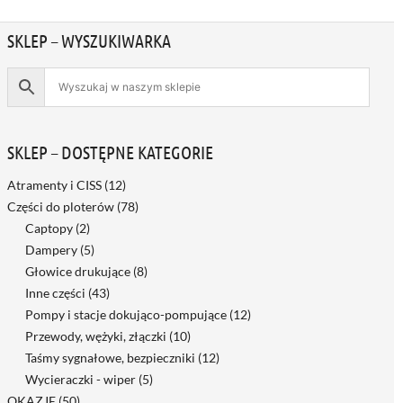
SKLEP – WYSZUKIWARKA
SKLEP – DOSTĘPNE KATEGORIE
Atramenty i CISS
(12)
Części do ploterów
(78)
Captopy
(2)
Dampery
(5)
Głowice drukujące
(8)
Inne części
(43)
Pompy i stacje dokująco-pompujące
(12)
Przewody, wężyki, złączki
(10)
Taśmy sygnałowe, bezpieczniki
(12)
Wycieraczki - wiper
(5)
OKAZJE
(50)