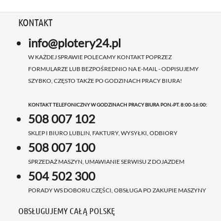
KONTAKT
info@plotery24.pl
W KAŻDEJ SPRAWIE POLECAMY KONTAKT POPRZEZ
FORMULARZE LUB BEZPOŚREDNIO NA E-MAIL - ODPISUJEMY
SZYBKO, CZĘSTO TAKŻE PO GODZINACH PRACY BIURA!
KONTAKT TELEFONICZNY W GODZINACH PRACY BIURA PON.-PT. 8:00-16:00:
508 007 102
SKLEP I BIURO LUBLIN, FAKTURY, WYSYŁKI, ODBIORY
508 007 100
SPRZEDAŻ MASZYN, UMAWIANIE SERWISU Z DOJAZDEM
504 502 300
PORADY WS DOBORU CZĘŚCI, OBSŁUGA PO ZAKUPIE MASZYNY
OBSŁUGUJEMY CAŁĄ POLSKĘ