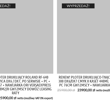
EDAŻ!
WYPRZEDAŻ!
OTER DRUKUJĄCY ROLAND RF-640
RENEW! PLOTER DRUKUJĄCO-TNĄC
A DX6 / DX7, PO SERWISIE + PC +
300 DX6/DX7 CMYK 8 KASET 440ML 
 + NAWIJARKA ORI VERSAEXPRESS
PC 76CM GW12MSCY + NAWIJARKA
8M2/H GW12MSCY DOWÓZ LEASING
Pierwotna
Aktualna
25900,00
zł
23900,00
zł
netto (możl
RATY
cena
cena
wynosiła:
wynosi:
Pierwotna
Aktualna
25900,00
zł
netto (możliwy VAT 0% export)
25900,00 zł.
23900,00 
cena
cena
ynosiła:
wynosi:
7900,00 zł.
25900,00 zł.