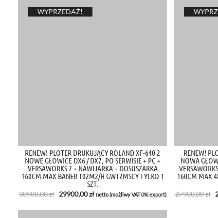
WYPRZEDAŻ!
WYPRZ
RENEW! PLOTER DRUKUJĄCY ROLAND XF-640 2
RENEW! PL
NOWE GŁOWICE DX6 / DX7, PO SERWISIE + PC +
NOWA GŁOWIC
VERSAWORKS 7 + NAWIJARKA + DOSUSZARKA
VERSAWORKS7
160CM MAX BANER 102M2/H GW12MSCY TYLKO 1
160CM MAX 4
SZT.
Pierwotna
Aktualna
30900,00
zł
29900,00
zł
27900,00
zł
netto (możliwy VAT 0% export)
cena
cena
wynosiła:
wynosi:
w
30900,00 zł.
29900,00 zł.
2