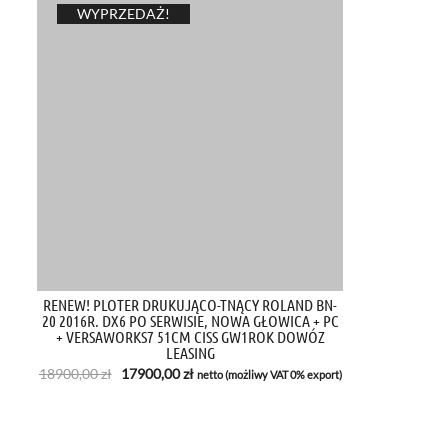
WYPRZEDAŻ!
RENEW! PLOTER DRUKUJĄCO-TNĄCY ROLAND BN-
20 2016R. DX6 PO SERWISIE, NOWA GŁOWICA + PC
+ VERSAWORKS7 51CM CISS GW1ROK DOWÓZ
LEASING
Pierwotna
Aktualna
18900,00
zł
17900,00
zł
netto (możliwy VAT 0% export)
cena
cena
wynosiła:
wynosi:
18900,00 zł.
17900,00 zł.