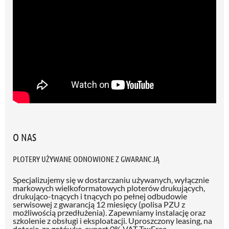
O NAS
PLOTERY UŻYWANE ODNOWIONE Z GWARANCJĄ
Specjalizujemy się w dostarczaniu używanych, wyłącznie
markowych wielkoformatowych ploterów drukujących,
drukująco-tnących i tnących po pełnej odbudowie
serwisowej z gwarancją 12 miesięcy (polisa PZU z
możliwością przedłużenia)
. Zapewniamy instalację oraz
szkolenie z obsługi i eksploatacji. Uproszczony leasing, na
dotację, za gotówkę, export 0% VAT TaxFree.