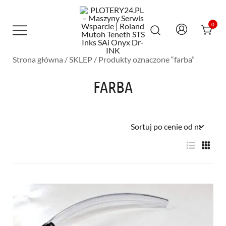
Przejdź
do
treści
0
Strona główna
/
SKLEP
/ Produkty oznaczone “farba”
Maszyny Serwis Wsparcie – Roland
PLOTERY24.PL – MASZYNY SERWIS
Mutoh Teneth STS Inks SAi Onyx Dr-INK
WSPARCIE | ROLAND MUTOH TENETH
FARBA
STS INKS SAI ONYX DR-INK