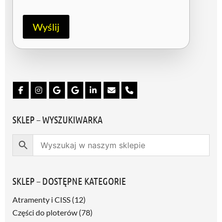
d
a
R
Wyślij
O
D
O
/
G
D
P
R
*
SKLEP – WYSZUKIWARKA
SKLEP – DOSTĘPNE KATEGORIE
Atramenty i CISS
(12)
Części do ploterów
(78)