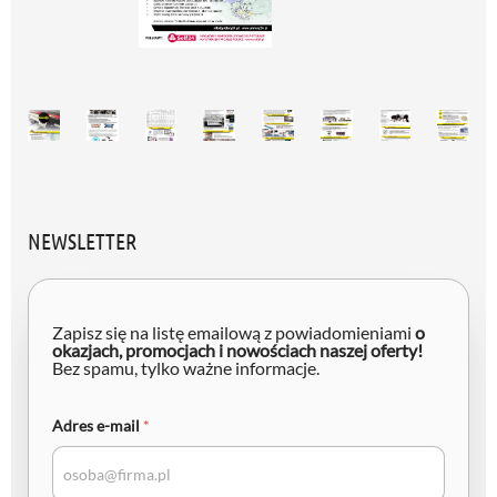
NEWSLETTER
e
-
Zapisz się na listę emailową z powiadomieniami
o
m
okazjach, promocjach i nowościach naszej oferty!
Bez spamu, tylko ważne informacje.
a
i
l
A
Adres e-mail
*
d
r
e