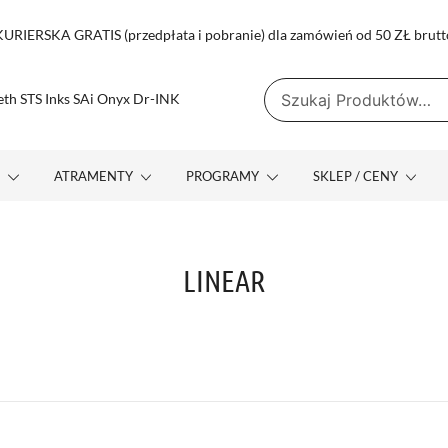
RIERSKA GRATIS (przedpłata i pobranie) dla zamówień od 50 ZŁ brutt
Szukaj:
yx Dr-INK
 MUTOH TENETH STS INKS SAI ONYX DR-INK
E
ATRAMENTY
PROGRAMY
SKLEP / CENY
LINEAR