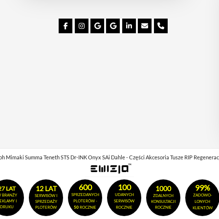
D
P
R
*
imaki Summa Teneth STS Dr-INK Onyx SAi Dahle - Części Akcesoria Tusze RIP Regeneracja gł
600
100
99%
12 LAT
1000
27 LAT
SPRZEDANYCH
UDANYCH
 BRANŻY
ZADOWO-
SERWISÓW I
ZDALNYCH
EKLAMY I
PLOTERÓW -
SERWISÓW
SPRZEDAŻY
KONSULTACJI
LONYCH
DRUKU
PLOTERÓW
50
ROCZNIE
ROCZNIE
ROCZNIE
KLIENTÓW