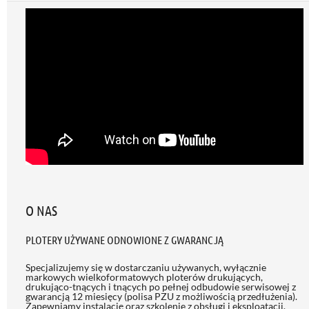
O NAS
PLOTERY UŻYWANE ODNOWIONE Z GWARANCJĄ
Specjalizujemy się w dostarczaniu używanych, wyłącznie
markowych wielkoformatowych ploterów drukujących,
drukująco-tnących i tnących po pełnej odbudowie serwisowej z
gwarancją 12 miesięcy (polisa PZU z możliwością przedłużenia)
.
Zapewniamy instalację oraz szkolenie z obsługi i eksploatacji.