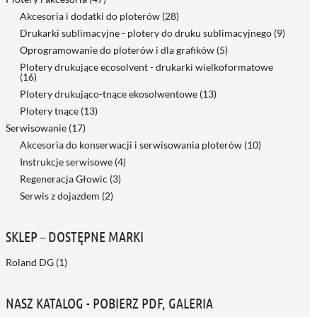
Akcesoria i dodatki do ploterów
(28)
Drukarki sublimacyjne - plotery do druku sublimacyjnego
(9)
Oprogramowanie do ploterów i dla grafików
(5)
Plotery drukujące ecosolvent - drukarki wielkoformatowe
(16)
Plotery drukująco-tnące ekosolwentowe
(13)
Plotery tnące
(13)
Serwisowanie
(17)
Akcesoria do konserwacji i serwisowania ploterów
(10)
Instrukcje serwisowe
(4)
Regeneracja Głowic
(3)
Serwis z dojazdem
(2)
SKLEP – DOSTĘPNE MARKI
Roland DG
(1)
NASZ KATALOG - POBIERZ PDF, GALERIA