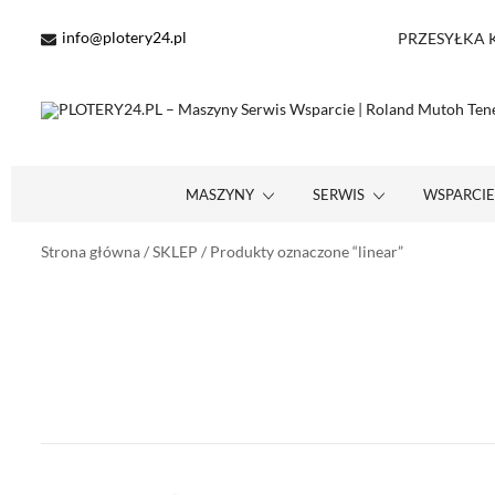
Przejdź
do
info@plotery24.pl
PRZESYŁKA KU
treści
Maszyny Serwis Wsparcie – Roland Mutoh Teneth STS Inks SAi On
PLOTERY24.PL – MASZYNY SERWIS WSPARCIE | ROLAND
MASZYNY
SERWIS
WSPARCI
Strona główna
/
SKLEP
/ Produkty oznaczone “linear”