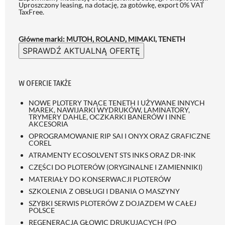
Uproszczony leasing, na dotację, za gotówkę, export 0% VAT
TaxFree.
Główne marki: MUTOH, ROLAND, MIMAKI, TENETH
SPRAWDŹ AKTUALNĄ OFERTĘ
W OFERCIE TAKŻE
NOWE PLOTERY TNĄCE TENETH I UŻYWANE INNYCH
MAREK, NAWIJARKI WYDRUKÓW, LAMINATORY,
TRYMERY DAHLE, OCZKARKI BANERÓW I INNE
AKCESORIA
OPROGRAMOWANIE RIP SAI I ONYX ORAZ GRAFICZNE
COREL
ATRAMENTY ECOSOLVENT STS INKS ORAZ DR-INK
CZĘŚCI DO PLOTERÓW (ORYGINALNE I ZAMIENNIKI)
MATERIAŁY DO KONSERWACJI PLOTERÓW
SZKOLENIA Z OBSŁUGI I DBANIA O MASZYNY
SZYBKI SERWIS PLOTERÓW Z DOJAZDEM W CAŁEJ
POLSCE
REGENERACJA GŁOWIC DRUKUJĄCYCH (PO