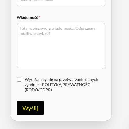
Wiadomość
*
Z
Wyrażam zgodę na przetwarzanie danych
g
zgodnie z
POLITYKĄ PRYWATNOŚCI
o
(RODO/GDPR)
.
d
a
R
Wyślij
O
D
O
/
G