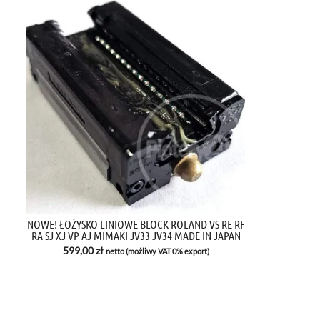
NOWE! ŁOŻYSKO LINIOWE BLOCK ROLAND VS RE RF
RA SJ XJ VP AJ MIMAKI JV33 JV34 MADE IN JAPAN
599,00
zł
netto (możliwy VAT 0% export)