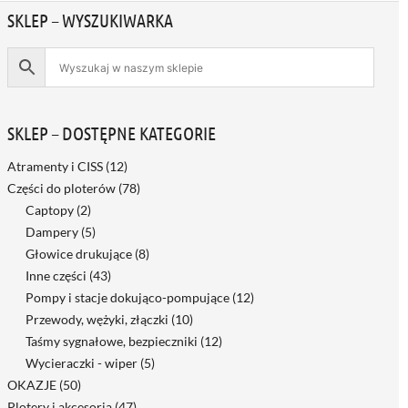
SKLEP – WYSZUKIWARKA
SKLEP – DOSTĘPNE KATEGORIE
Atramenty i CISS
(12)
Części do ploterów
(78)
Captopy
(2)
Dampery
(5)
Głowice drukujące
(8)
Inne części
(43)
Pompy i stacje dokująco-pompujące
(12)
Przewody, wężyki, złączki
(10)
Taśmy sygnałowe, bezpieczniki
(12)
Wycieraczki - wiper
(5)
OKAZJE
(50)
Plotery i akcesoria
(47)