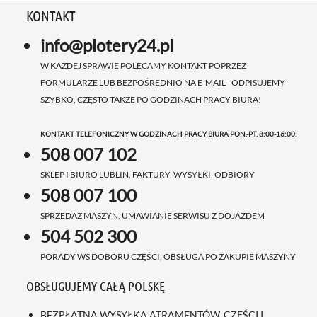
KONTAKT
info@plotery24.pl
W KAŻDEJ SPRAWIE POLECAMY KONTAKT POPRZEZ
FORMULARZE LUB BEZPOŚREDNIO NA E-MAIL - ODPISUJEMY
SZYBKO, CZĘSTO TAKŻE PO GODZINACH PRACY BIURA!
KONTAKT TELEFONICZNY W GODZINACH PRACY BIURA PON.-PT. 8:00-16:00:
508 007 102
SKLEP I BIURO LUBLIN, FAKTURY, WYSYŁKI, ODBIORY
508 007 100
SPRZEDAŻ MASZYN, UMAWIANIE SERWISU Z DOJAZDEM
504 502 300
PORADY WS DOBORU CZĘŚCI, OBSŁUGA PO ZAKUPIE MASZYNY
OBSŁUGUJEMY CAŁĄ POLSKĘ
BEZPŁATNA WYSYŁKA ATRAMENTÓW, CZĘŚCI I