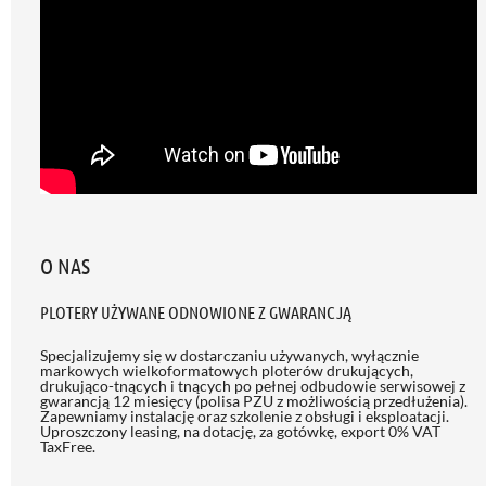
O NAS
PLOTERY UŻYWANE ODNOWIONE Z GWARANCJĄ
Specjalizujemy się w dostarczaniu używanych, wyłącznie
markowych wielkoformatowych ploterów drukujących,
drukująco-tnących i tnących po pełnej odbudowie serwisowej z
gwarancją 12 miesięcy (polisa PZU z możliwością przedłużenia)
.
Zapewniamy instalację oraz szkolenie z obsługi i eksploatacji.
Uproszczony leasing, na dotację, za gotówkę, export 0% VAT
TaxFree.