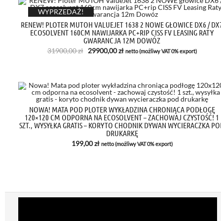
WYPRZEDAŻ!
RENEW! PLOTER MUTOH VALUEJET 1638 2 NOWE GŁOWICE DX6 / DX
ECOSOLVENT 160CM NAWIJARKA PC+RIP CISS FV LEASING RATY
GWARANCJA 12M DOWÓZ
Pierwotna
Aktualna
31900,00
zł
29900,00
zł
netto (możliwy VAT 0% export)
cena
cena
wynosiła:
wynosi:
31900,00 zł.
29900,00 zł.
NOWA! MATA POD PLOTER WYKŁADZINA CHRONIĄCA PODŁOGĘ
120×120 CM ODPORNA NA ECOSOLVENT – ZACHOWAJ CZYSTOŚĆ! 1
SZT., WYSYŁKA GRATIS – KORYTO CHODNIK DYWAN WYCIERACZKA PO
DRUKARKĘ
199,00
zł
netto (możliwy VAT 0% export)