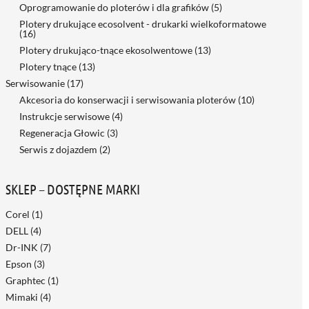
Oprogramowanie do ploterów i dla grafików
(5)
Plotery drukujące ecosolvent - drukarki wielkoformatowe
(16)
Plotery drukująco-tnące ekosolwentowe
(13)
Plotery tnące
(13)
Serwisowanie
(17)
Akcesoria do konserwacji i serwisowania ploterów
(10)
Instrukcje serwisowe
(4)
Regeneracja Głowic
(3)
Serwis z dojazdem
(2)
SKLEP – DOSTĘPNE MARKI
Corel
(1)
DELL
(4)
Dr-INK
(7)
Epson
(3)
Graphtec
(1)
Mimaki
(4)