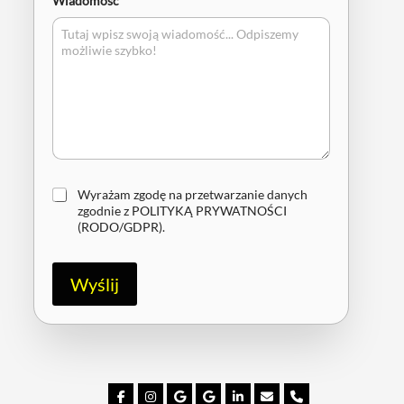
Wiadomość
*
Z
Wyrażam zgodę na przetwarzanie danych
g
zgodnie z
POLITYKĄ PRYWATNOŚCI
o
(RODO/GDPR)
.
d
a
R
Wyślij
O
D
O
/
G
D
P
R