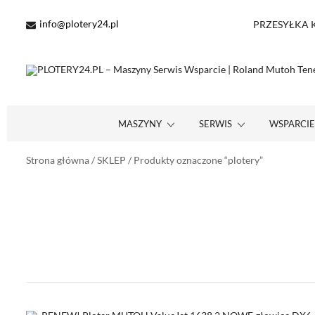
Przejdź
do
info@plotery24.pl
PRZESYŁKA KU
treści
Maszyny Serwis Wsparcie – Roland Mutoh Teneth STS Inks SAi On
PLOTERY24.PL – MASZYNY SERWIS WSPARCIE | ROLAND
MASZYNY
SERWIS
WSPARCI
Strona główna
/
SKLEP
/ Produkty oznaczone “plotery”