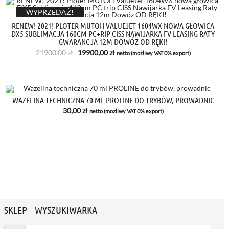
WYPRZEDAŻ!
RENEW! 2021! PLOTER MUTOH VALUEJET 1604WX NOWA GŁOWICA
DX5 SUBLIMACJA 160CM PC+RIP CISS NAWIJARKA FV LEASING RATY
GWARANCJA 12M DOWÓZ OD RĘKI!
Pierwotna
Aktualna
21900,00
zł
19900,00
zł
netto (możliwy VAT 0% export)
cena
cena
wynosiła:
wynosi:
21900,00 zł.
19900,00 zł.
WAZELINA TECHNICZNA 70 ML PROLINE DO TRYBÓW, PROWADNIC
30,00
zł
netto (możliwy VAT 0% export)
SKLEP – WYSZUKIWARKA