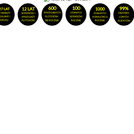
600
100
99%
12 LAT
1000
27 LAT
SPRZEDANYCH
UDANYCH
 BRANŻY
ZADOWO-
SERWISÓW I
ZDALNYCH
EKLAMY I
PLOTERÓW -
SERWISÓW
SPRZEDAŻY
KONSULTACJI
LONYCH
DRUKU
PLOTERÓW
50
ROCZNIE
ROCZNIE
ROCZNIE
KLIENTÓW