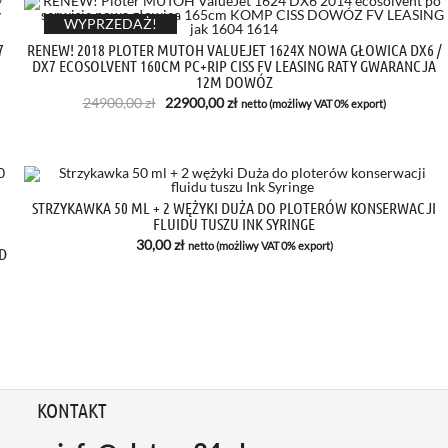
WYPRZEDAŻ!
7
RENEW! 2018 PLOTER MUTOH VALUEJET 1624X NOWA GŁOWICA DX6 /
DX7 ECOSOLVENT 160CM PC+RIP CISS FV LEASING RATY GWARANCJA
12M DOWÓZ
Pierwotna
Aktualna
24900,00
zł
22900,00
zł
netto (możliwy VAT 0% export)
cena
cena
wynosiła:
wynosi:
24900,00 zł.
22900,00 zł.
STRZYKAWKA 50 ML + 2 WĘŻYKI DUŻA DO PLOTERÓW KONSERWACJI
FLUIDU TUSZU INK SYRINGE
30,00
zł
netto (możliwy VAT 0% export)
D
KONTAKT