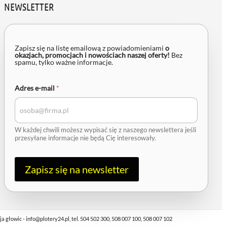
NEWSLETTER
e
-
Zapisz się na listę emailową z powiadomieniami
o
okazjach, promocjach i nowościach naszej oferty!
Bez
m
spamu, tylko ważne informacje.
a
i
l
Adres e-mail
*
A
d
r
e
s
W każdej chwili możesz wypisać się z naszego newslettera jeśli
przesyłane informacje nie będą Cię interesowały.
Zapisz się na newsletter
owic - info@plotery24.pl, tel. 504 502 300, 508 007 100, 508 007 102