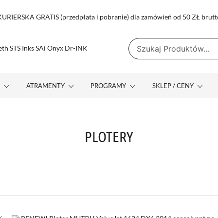
RIERSKA GRATIS (przedpłata i pobranie) dla zamówień od 50 ZŁ brutt
Szukaj:
yx Dr-INK
 MUTOH TENETH STS INKS SAI ONYX DR-INK
E
ATRAMENTY
PROGRAMY
SKLEP / CENY
PLOTERY