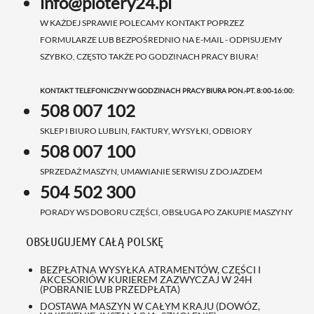
info@plotery24.pl
W KAŻDEJ SPRAWIE POLECAMY KONTAKT POPRZEZ
FORMULARZE LUB BEZPOŚREDNIO NA E-MAIL - ODPISUJEMY
SZYBKO, CZĘSTO TAKŻE PO GODZINACH PRACY BIURA!
KONTAKT TELEFONICZNY W GODZINACH PRACY BIURA PON.-PT. 8:00-16:00:
508 007 102
SKLEP I BIURO LUBLIN, FAKTURY, WYSYŁKI, ODBIORY
508 007 100
SPRZEDAŻ MASZYN, UMAWIANIE SERWISU Z DOJAZDEM
504 502 300
PORADY WS DOBORU CZĘŚCI, OBSŁUGA PO ZAKUPIE MASZYNY
OBSŁUGUJEMY CAŁĄ POLSKĘ
BEZPŁATNA WYSYŁKA ATRAMENTÓW, CZĘŚCI I
AKCESORIÓW KURIEREM ZAZWYCZAJ W 24H
(POBRANIE LUB PRZEDPŁATA)
DOSTAWA MASZYN W CAŁYM KRAJU (DOWÓZ,