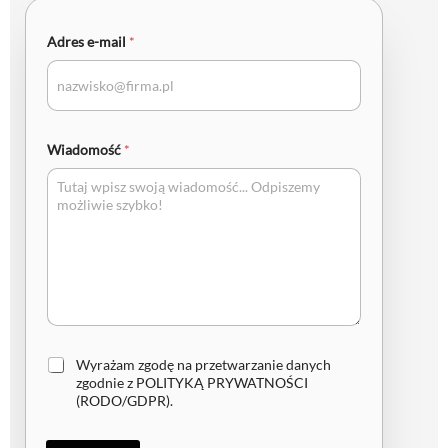
Adres e-mail
*
Wiadomość
*
Z
Wyrażam zgodę na przetwarzanie danych
g
zgodnie z
POLITYKĄ PRYWATNOŚCI
o
(RODO/GDPR)
.
d
a