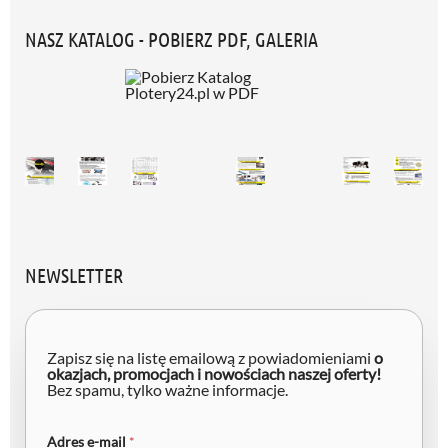
NASZ KATALOG - POBIERZ PDF, GALERIA
NEWSLETTER
A
d
Zapisz się na listę emailową z powiadomieniami
o
r
okazjach, promocjach i nowościach naszej oferty!
Bez spamu, tylko ważne informacje.
e
s
A
d
Adres e-mail
*