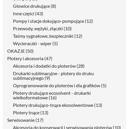
Głowice drukujące
(8)
Inne części
(43)
Pompy i stacje dokująco-pompujące
(12)
Przewody, wężyki, złączki
(10)
Taśmy sygnałowe, bezpieczniki
(12)
Wycieraczki - wiper
(5)
OKAZJE
(50)
Plotery i akcesoria
(47)
Akcesoria i dodatki do ploterów
(28)
Drukarki sublimacyjne - plotery do druku
sublimacyjnego
(9)
Oprogramowanie do ploterów i dla grafików
(5)
Plotery drukujące ecosolvent - drukarki
wielkoformatowe
(16)
Plotery drukująco-tnące ekosolwentowe
(13)
Plotery tnące
(13)
Serwisowanie
(17)
Akcesoria do konserwacji i serwisowania ploterów
(10)