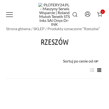
Przejdź
do
treści
0
Strona główna
/
SKLEP
/ Produkty oznaczone “Rzeszów”
Maszyny Serwis Wsparcie – Roland
PLOTERY24.PL – MASZYNY SERWIS
Mutoh Teneth STS Inks SAi Onyx Dr-INK
WSPARCIE | ROLAND MUTOH TENETH
RZESZÓW
STS INKS SAI ONYX DR-INK