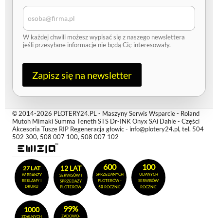
r
e
s
e
W każdej chwili możesz wypisać się z naszego newslettera
-
jeśli przesyłane informacje nie będą Cię interesowały.
m
a
i
l
Zapisz się na newsletter
© 2014-2026 PLOTERY24.PL - Maszyny Serwis Wsparcie - Roland
Mutoh Mimaki Summa Teneth STS Dr-INK Onyx SAi Dahle - Części
Akcesoria Tusze RIP Regeneracja głowic - info@plotery24.pl, tel. 504
502 300, 508 007 100, 508 007 102
600
100
12 LAT
27 LAT
SPRZEDANYCH
UDANYCH
W BRANŻY
SERWISÓW I
REKLAMY I
PLOTERÓW -
SERWISÓW
SPRZEDAŻY
DRUKU
PLOTERÓW
50
ROCZNIE
ROCZNIE
99%
1000
ZADOWO-
ZDALNYCH