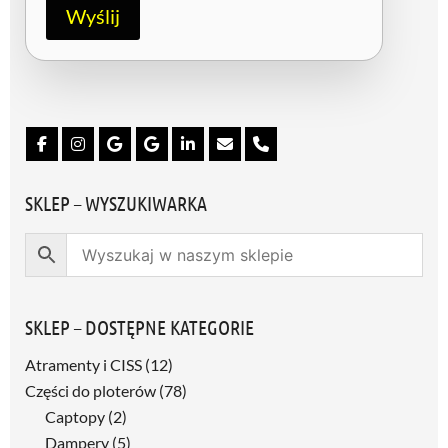
R
Wyślij
O
D
O
/
G
D
P
R
*
SKLEP – WYSZUKIWARKA
SKLEP – DOSTĘPNE KATEGORIE
Atramenty i CISS
(12)
Części do ploterów
(78)
Captopy
(2)
Dampery
(5)