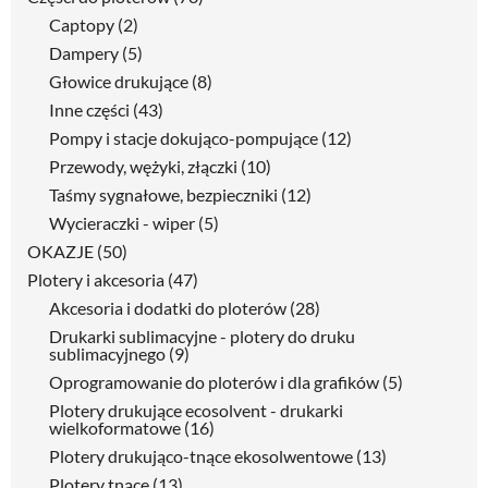
Captopy
(2)
Dampery
(5)
Głowice drukujące
(8)
Inne części
(43)
Pompy i stacje dokująco-pompujące
(12)
Przewody, wężyki, złączki
(10)
Taśmy sygnałowe, bezpieczniki
(12)
Wycieraczki - wiper
(5)
OKAZJE
(50)
Plotery i akcesoria
(47)
Akcesoria i dodatki do ploterów
(28)
Drukarki sublimacyjne - plotery do druku
sublimacyjnego
(9)
Oprogramowanie do ploterów i dla grafików
(5)
Plotery drukujące ecosolvent - drukarki
wielkoformatowe
(16)
Plotery drukująco-tnące ekosolwentowe
(13)
Plotery tnące
(13)