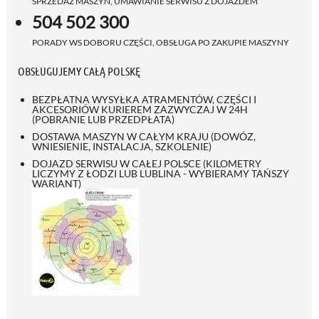
SPRZEDAŻ MASZYN, UMAWIANIE SERWISU Z DOJAZDEM
504 502 300
PORADY WS DOBORU CZĘŚCI, OBSŁUGA PO ZAKUPIE MASZYNY
OBSŁUGUJEMY CAŁĄ POLSKĘ
BEZPŁATNA WYSYŁKA ATRAMENTÓW, CZĘŚCI I
AKCESORIÓW KURIEREM ZAZWYCZAJ W 24H
(POBRANIE LUB PRZEDPŁATA)
DOSTAWA MASZYN W CAŁYM KRAJU (DOWÓZ,
WNIESIENIE, INSTALACJA, SZKOLENIE)
DOJAZD SERWISU W CAŁEJ POLSCE (KILOMETRY
LICZYMY Z ŁODZI LUB LUBLINA - WYBIERAMY TAŃSZY
WARIANT)