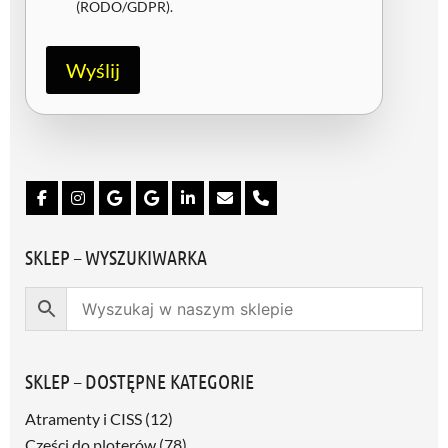
o
(RODO/GDPR)
.
d
a
R
Wyślij
O
D
O
/
G
D
P
R
*
SKLEP – WYSZUKIWARKA
SKLEP – DOSTĘPNE KATEGORIE
Atramenty i CISS
(12)
Części do ploterów
(78)