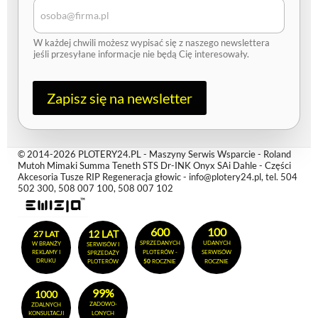
a
i
l
W każdej chwili możesz wypisać się z naszego newslettera
e
jeśli przesyłane informacje nie będą Cię interesowały.
-
m
a
i
Zapisz się na newsletter
l
A
d
r
© 2014-2026 PLOTERY24.PL - Maszyny Serwis Wsparcie - Roland
e
Mutoh Mimaki Summa Teneth STS Dr-INK Onyx SAi Dahle - Części
s
Akcesoria Tusze RIP Regeneracja głowic - info@plotery24.pl, tel. 504
502 300, 508 007 100, 508 007 102
600
100
12 LAT
27 LAT
SPRZEDANYCH
UDANYCH
W BRANŻY
SERWISÓW I
REKLAMY I
PLOTERÓW -
SERWISÓW
SPRZEDAŻY
DRUKU
PLOTERÓW
50
ROCZNIE
ROCZNIE
99%
1000
ZADOWO-
ZDALNYCH
KONSULTACJI
LONYCH