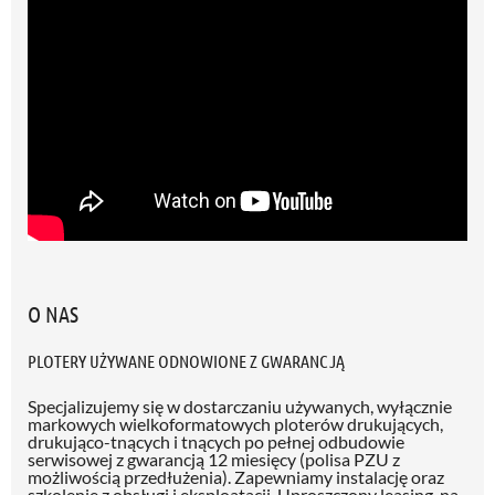
O NAS
PLOTERY UŻYWANE ODNOWIONE Z GWARANCJĄ
Specjalizujemy się w dostarczaniu używanych, wyłącznie
markowych wielkoformatowych ploterów drukujących,
drukująco-tnących i tnących po pełnej odbudowie
serwisowej z gwarancją 12 miesięcy (polisa PZU z
możliwością przedłużenia)
. Zapewniamy instalację oraz
szkolenie z obsługi i eksploatacji. Uproszczony leasing, na