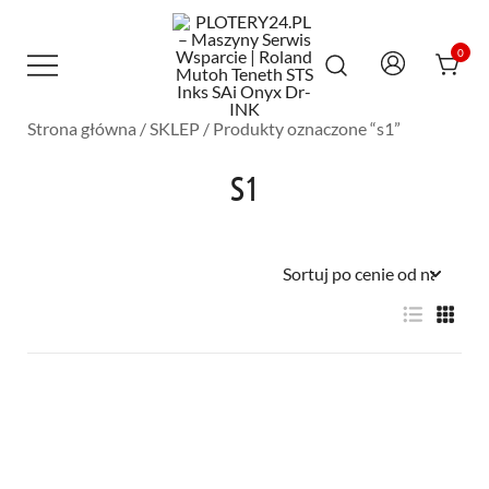
Przejdź
do
treści
0
Strona główna
/
SKLEP
/ Produkty oznaczone “s1”
Maszyny Serwis Wsparcie – Roland
PLOTERY24.PL – MASZYNY SERWIS
Mutoh Teneth STS Inks SAi Onyx Dr-INK
WSPARCIE | ROLAND MUTOH TENETH
S1
STS INKS SAI ONYX DR-INK