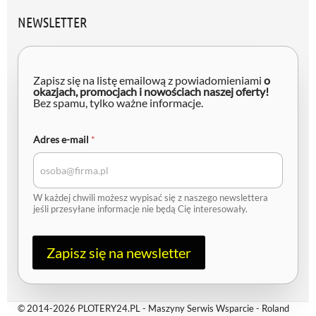
NEWSLETTER
A
d
Zapisz się na listę emailową z powiadomieniami
o
r
okazjach, promocjach i nowościach naszej oferty!
Bez spamu, tylko ważne informacje.
e
s
e
-
Adres e-mail
*
m
a
i
l
W każdej chwili możesz wypisać się z naszego newslettera
jeśli przesyłane informacje nie będą Cię interesowały.
Zapisz się na newsletter
© 2014-2026 PLOTERY24.PL - Maszyny Serwis Wsparcie - Roland