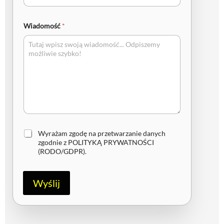
Wiadomość
*
Z
Wyrażam zgodę na przetwarzanie danych
g
zgodnie z
POLITYKĄ PRYWATNOŚCI
o
(RODO/GDPR)
.
d
a
R
Wyślij
O
D
O
/
G