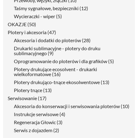
Przewody, wężyki, złączki
(10)
Taśmy sygnałowe, bezpieczniki
(12)
Wycieraczki - wiper
(5)
OKAZJE
(50)
Plotery i akcesoria
(47)
Akcesoria i dodatki do ploterów
(28)
Drukarki sublimacyjne - plotery do druku
sublimacyjnego
(9)
Oprogramowanie do ploterów i dla grafików
(5)
Plotery drukujące ecosolvent - drukarki
wielkoformatowe
(16)
Plotery drukująco-tnące ekosolwentowe
(13)
Plotery tnące
(13)
Serwisowanie
(17)
Akcesoria do konserwacji i serwisowania ploterów
(10)
Instrukcje serwisowe
(4)
Regeneracja Głowic
(3)
Serwis z dojazdem
(2)