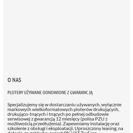
O NAS
PLOTERY UŻYWANE ODNOWIONE Z GWARANCJĄ
Specjalizujemy się w dostarczaniu używanych, wyłącznie
markowych wielkoformatowych ploterów drukujących,
drukująco-tnących i tnących po pełnej odbudowie
serwisowej z gwarancją 12 miesięcy (polisa PZU z
możliwością przedłużenia)
. Zapewniamy instalację oraz
szkolenie z obsługi i eksploatacji. Uproszczony leasing, na
dotację, za gotówkę, export 0% VAT TaxFree.